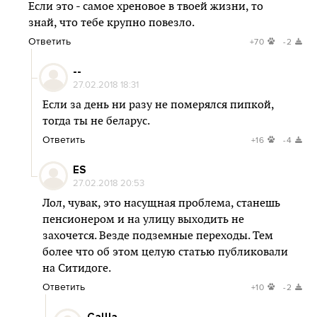
Если это - самое хреновое в твоей жизни, то
знай, что тебе крупно повезло.
Ответить
+70
-2
--
27.02.2018 18:31
Если за день ни разу не померялся пипкой,
тогда ты не беларус.
Ответить
+16
-4
ES
27.02.2018 20:53
Лол, чувак, это насущная проблема, станешь
пенсионером и на улицу выходить не
захочется. Везде подземные переходы. Тем
более что об этом целую статью публиковали
на Ситидоге.
Ответить
+10
-2