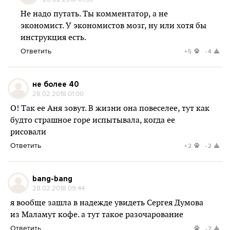
Не надо путать. Ты комментатор, а не
экономист. У экономистов мозг, ну или хотя бы
инструкция есть.
Ответить
+5
-4
не более 40
28.02.2018 01:00
О! Так ее Аня зовут. В жизни она повеселее, тут как
будто страшное горе испытывала, когда ее
рисовали
Ответить
+2
-2
bang-bang
28.02.2018 09:44
я вообще зашла в надежде увидеть Сергея Думова
из Маламут кофе. а тут такое разочарование
Ответить
-2