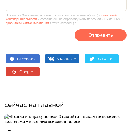
Нажимая «Отправить», я подтверждаю, что ознакомился(‑лась) с
политикой
конфиденциальности
и соглашаюсь на обработку моих персональных данных. С
правилами комментирования
я тоже согласен(‑а).
Отправить
Facebook
VKontakte
X/Twitter
Google
сейчас на главной