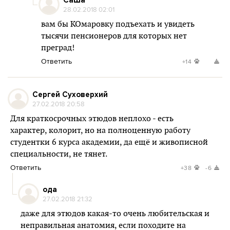
СаШа
28.02.2018 02:01
вам бы КОмаровку подъехать и увидеть
тысячи пенсионеров для которых нет
преград!
Ответить
+14
Сергей Суховерхий
27.02.2018 20:58
Для краткосрочных этюдов неплохо - есть
характер, колорит, но на полноценную работу
студентки 6 курса академии, да ещё и живописной
специальности, не тянет.
Ответить
+38
-6
ода
27.02.2018 21:32
даже для этюдов какая-то очень любительская и
неправильная анатомия, если походите на