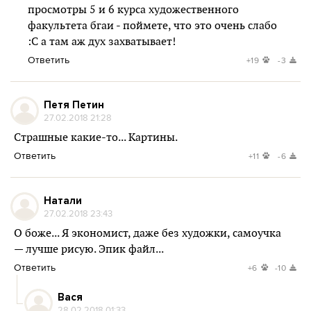
просмотры 5 и 6 курса художественного
факультета бгаи - поймете, что это очень слабо
:С а там аж дух захватывает!
Ответить
+19
-3
Петя Петин
27.02.2018 21:28
Страшные какие-то... Картины.
Ответить
+11
-6
Натали
27.02.2018 23:43
О боже... Я экономист, даже без художки, самоучка
— лучше рисую. Эпик файл...
Ответить
+6
-10
Вася
28.02.2018 01:33