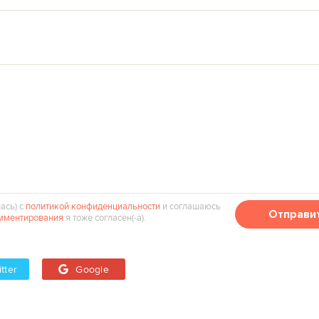
ась) с
политикой конфиденциальности
и соглашаюсь
Отправи
мментирования
я тоже согласен(‑а).
tter
Google