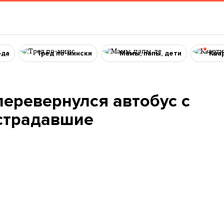
ода
Тред по-мински
Мамы, папы, дети
Ква
перевернулся автобус с
острадавшие