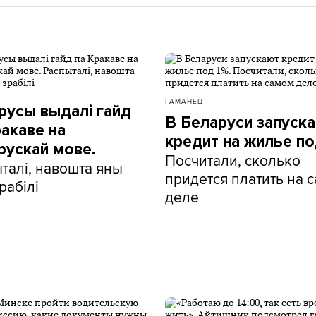
ГАМАНЕЦ
русы выдалі гайд
В Беларуси запуск
ракаве на
кредит на жилье по
рускай мове.
Посчитали, сколько
талі, навошта яны
придется платить на 
рабілі
деле