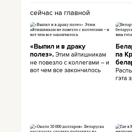
сейчас на главной
«Выпил и в драку
Бела
Этим айтишникам
полез».
па К
не повезло с коллегами – и
бела
вот чем все закончилось
Распы
гэта з