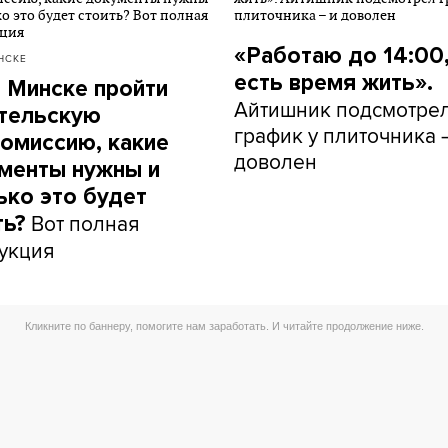
«Работаю до 14:00,
НСКЕ
есть время жить».
в Минске пройти
Айтишник подсмотре
тельскую
график у плиточника 
омиссию, какие
доволен
менты нужны и
ько это будет
Вот полная
ть?
укция