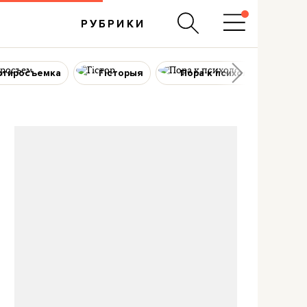
РУБРИКИ
ртиросъемка
Гісторыя
Пора к психологу