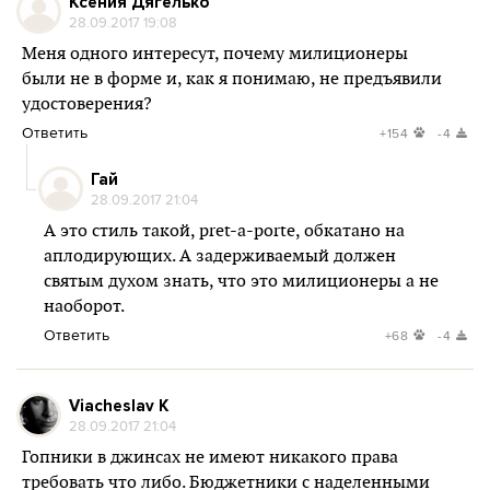
Ксения Дягелько
28.09.2017 19:08
Меня одного интересут, почему милиционеры
были не в форме и, как я понимаю, не предъявили
удостоверения?
Ответить
+154
-4
Гай
28.09.2017 21:04
А это стиль такой, pret-a-porte, обкатано на
аплодирующих. А задерживаемый должен
святым духом знать, что это милиционеры а не
наоборот.
Ответить
+68
-4
Viacheslav K
28.09.2017 21:04
Гопники в джинсах не имеют никакого права
требовать что либо. Бюджетники с наделенными