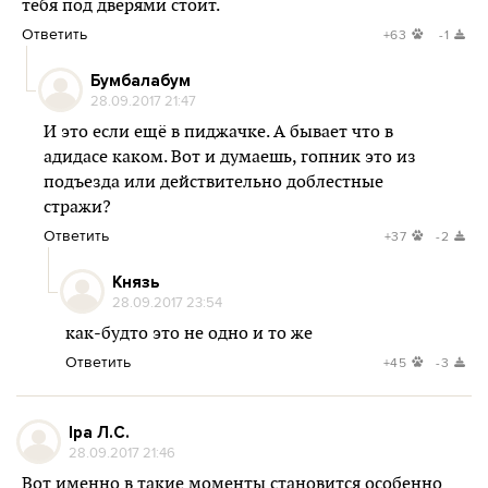
тебя под дверями стоит.
Ответить
+63
-1
Бумбалабум
28.09.2017 21:47
И это если ещё в пиджачке. А бывает что в
адидасе каком. Вот и думаешь, гопник это из
подъезда или действительно доблестные
стражи?
Ответить
+37
-2
Князь
28.09.2017 23:54
как-будто это не одно и то же
Ответить
+45
-3
Іра Л.С.
28.09.2017 21:46
Вот именно в такие моменты становится особенно