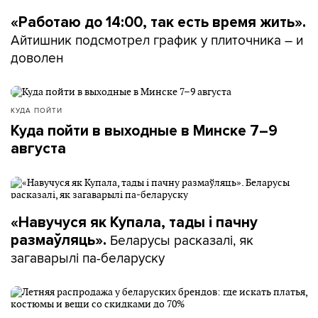
«Работаю до 14:00, так есть время жить».
Айтишник подсмотрел график у плиточника – и
доволен
КУДА ПОЙТИ
Куда пойти в выходные в Минске 7–9
августа
«Навучуся як Купала, тады і пачну
Беларусы расказалі, як
размаўляць».
загаварылі па-беларуску