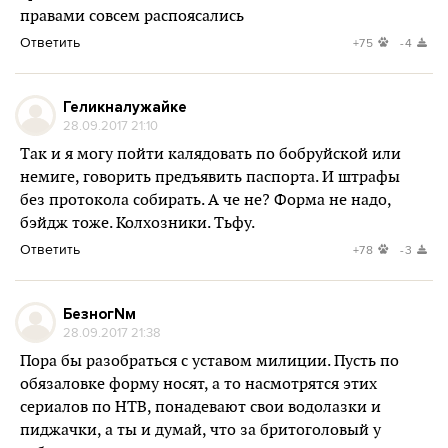
правами совсем распоясались
Ответить
+75
-4
Геликналужайке
28.09.2017 21:10
Так и я могу пойти калядовать по бобруйской или
немиге, говорить предъявить паспорта. И штрафы
без протокола собирать. А че не? Форма не надо,
бэйдж тоже. Колхозники. Тьфу.
Ответить
+78
-3
БезногNм
28.09.2017 21:38
Пора бы разобраться с уставом милиции. Пусть по
обязаловке форму носят, а то насмотрятся этих
сериалов по НТВ, понадевают свои водолазки и
пиджачки, а ты и думай, что за бритоголовый у