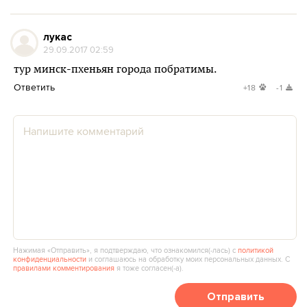
лукас
29.09.2017 02:59
тур минск-пхеньян города побратимы.
Ответить
+18
-1
Нажимая «Отправить», я подтверждаю, что ознакомился(‑лась) с
политикой
конфиденциальности
и соглашаюсь на обработку моих персональных данных. С
правилами комментирования
я тоже согласен(‑а).
Отправить