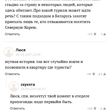
стыдно за страну и некоторых людей, которые
здесь обитают. Про какой туризм может идти
речь? С таким подходом в Беларусь захотят
приехать лишь те, кто отваживается посетить
Северную Корею.
Ответить
+72
-1
Люся
28.09.2017 23:45
мутная история. так вот случайно взяли и
позвонили в квартиру где туристы?
Ответить
+14
-22
скукота
29.09.2017 00:57
Люся, спи. незачтут твой комент в отеделе
прапаганды. надо первыйм быть.
Ответить
+20
-2