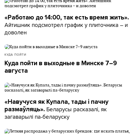
«Работаю до 14:00, так есть время жить».
Айтишник подсмотрел график у плиточника – и
доволен
КУДА ПОЙТИ
Куда пойти в выходные в Минске 7–9
августа
«Навучуся як Купала, тады і пачну
Беларусы расказалі, як
размаўляць».
загаварылі па-беларуску