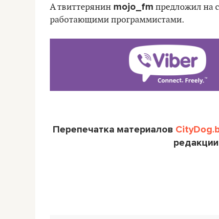
mojo_fm
А твиттерянин
предложил на с
работающими программистами.
Перепечатка материалов
CityDog.
редакции