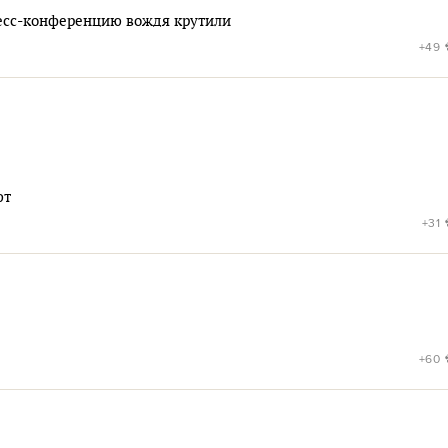
ресс-конференцию вождя крутили
+49
ют
+31
+60