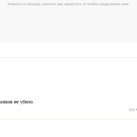
танков не убило.
+59