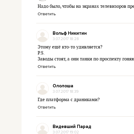
Надо было, чтобы на экранах телевизоров п
Ответить
Вольф Никитин
3.07.2017 18:28
Этому ещё кто-то удивляется?
P.S.
Заводы стоят, а они танки по проспекту гоня
Ответить
Ололоша
3.07.2017 18:39
Где платформа с драниками?
Ответить
Видевший Парад
3.07.2017 19:02