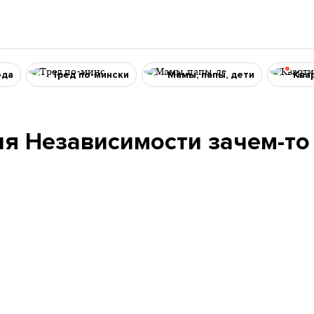
ода
Тред по-мински
Мамы, папы, дети
Ква
ня Независимости зачем-то