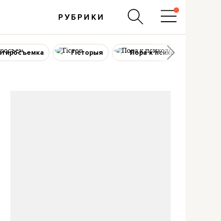
РУБРИКИ
ртиросъемка
Гісторыя
Пора к психологу