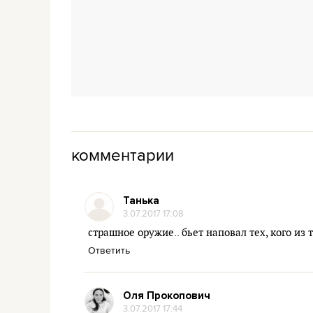
комментарии
Танька
3.07.2017 17:08
страшное оружие.. бьет наповал тех, кого из 
Ответить
Оля Прокопович
3.07.2017 17:44