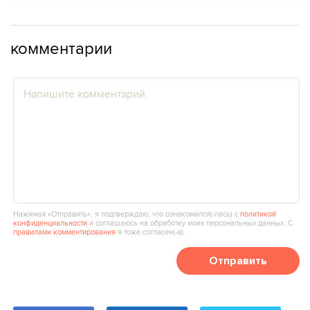
комментарии
Нажимая «Отправить», я подтверждаю, что ознакомился(‑лась) с
политикой
конфиденциальности
и соглашаюсь на обработку моих персональных данных. С
правилами комментирования
я тоже согласен(‑а).
Отправить