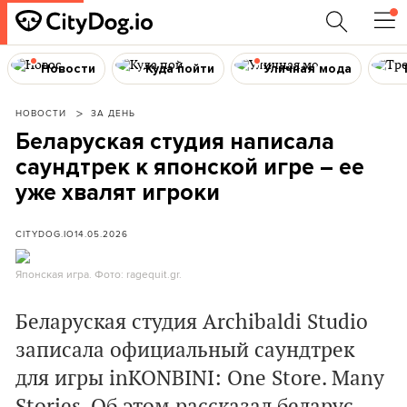
Новости
Куда пойти
Уличная мода
НОВОСТИ
ЗА ДЕНЬ
Беларуская студия написала
саундтрек к японской игре – ее
уже хвалят игроки
CITYDOG.IO
14.05.2026
Японская игра. Фото: ragequit.gr.
Беларуская студия Archibaldi Studio
записала официальный саундтрек
для игры inKONBINI: One Store. Many