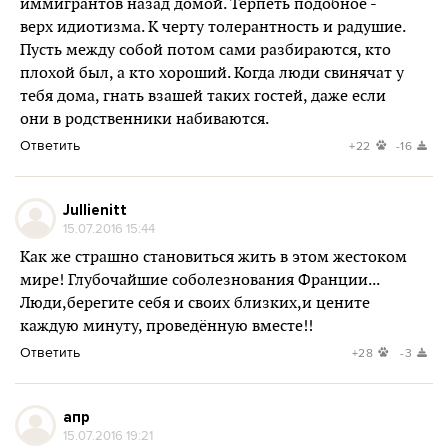
иммигрантов назад домой. Терпеть подобное -
верх идиотизма. К черту толерантность и радушие.
Пусть между собой потом сами разбираются, кто
плохой был, а кто хороший. Когда люди свинячат у
тебя дома, гнать взашей таких гостей, даже если
они в родственники набиваются.
Ответить
+22
-16
Jullienitt
15.07.2016 15:44
Как же страшно становиться жить в этом жестоком
мире! Глубочайшие соболезнования Франции...
Люди,берегите себя и своих близких,и цените
каждую минуту, проведённую вместе!!
Ответить
+28
-3
апр
15.07.2016 19:21