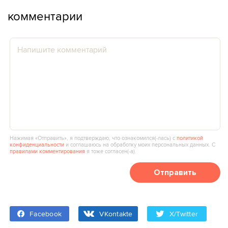
комментарии
Нажимая «Отправить», я подтверждаю, что ознакомился(‑лась) с
политикой
конфиденциальности
и соглашаюсь на обработку моих персональных данных. С
правилами комментирования
я тоже согласен(‑а).
Отправить
Facebook
VKontakte
X/Twitter