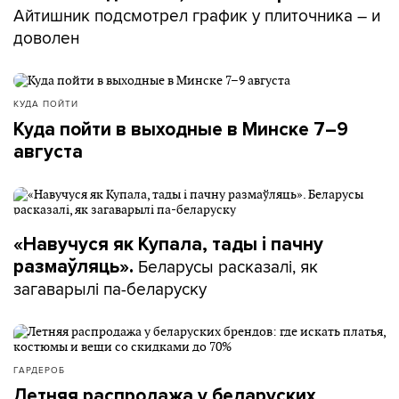
Айтишник подсмотрел график у плиточника – и
доволен
КУДА ПОЙТИ
Куда пойти в выходные в Минске 7–9
августа
«Навучуся як Купала, тады і пачну
Беларусы расказалі, як
размаўляць».
загаварылі па-беларуску
ГАРДЕРОБ
Летняя распродажа у беларуских