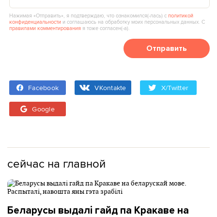
Нажимая «Отправить», я подтверждаю, что ознакомился(‑лась) с
политикой
конфиденциальности
и соглашаюсь на обработку моих персональных данных. С
правилами комментирования
я тоже согласен(‑а).
Отправить
Facebook
VKontakte
X/Twitter
Google
сейчас на главной
Беларусы выдалі гайд па Кракаве на