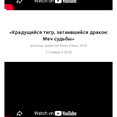
«Крадущийся тигр, затаившийся дракон:
Меч судьбы»
фэнтези, режиссер Юань Хэпин, 2016
17 января в 18:30