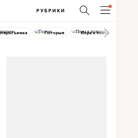
РУБРИКИ
ртиросъемка
Гісторыя
Пора к психологу