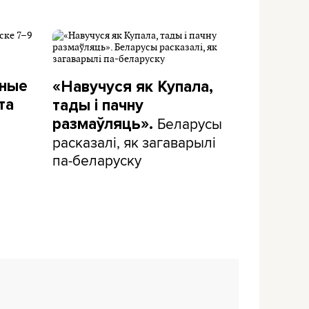
дные
«Навучуся як Купала,
та
тады і пачну
Беларусы
размаўляць».
расказалі, як загаварылі
па-беларуску