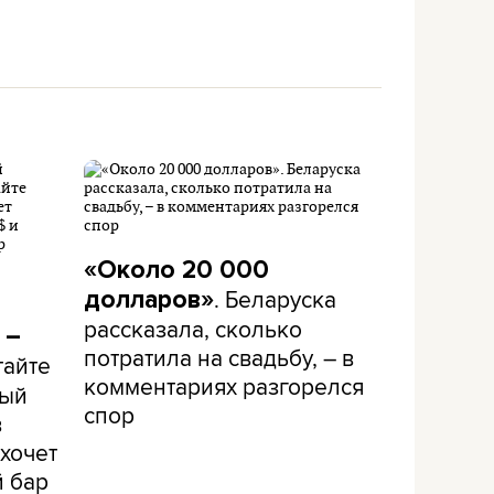
«Около 20 000
. Беларуска
долларов»
рассказала, сколько
 –
потратила на свадьбу, – в
тайте
комментариях разгорелся
рый
спор
в
хочет
й бар