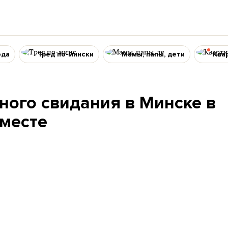
ода
Тред по-мински
Мамы, папы, дети
Ква
ного свидания в Минске в
месте