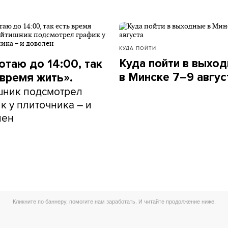
КУДА ПОЙТИ
Куда пойти в выхо
отаю до 14:00, так
в Минске 7–9 авгус
 время жить».
шник подсмотрел
к у плиточника – и
лен