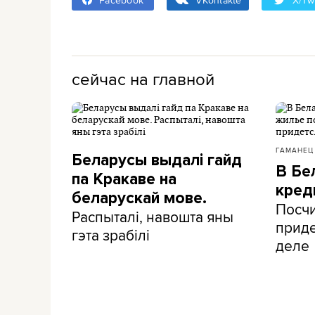
сейчас на главной
ГАМАНЕЦ
Беларусы выдалі гайд
В Бе
па Кракаве на
кред
беларускай мове.
Посчи
Распыталі, навошта яны
приде
гэта зрабілі
деле