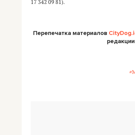
17 342 09 81).
Перепечатка материалов
CityDog.i
редакции
#