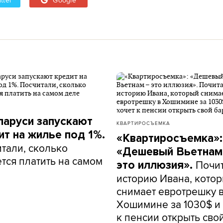
ларуси запускают
КВАРТИРОСЪЕМКА
ит на жилье под 1%.
«Квартиросъемка»:
тали, сколько
«Дешевый Вьетнам
тся платить на самом
Почи
это иллюзия».
историю Ивана, кото
снимает евротрешку 
Хошимине за 1030$ и 
к пенсии открыть сво