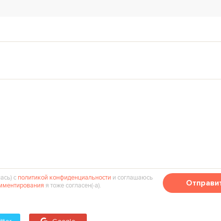
ась) с
политикой конфиденциальности
и соглашаюсь
Отправи
мментирования
я тоже согласен(‑а).
tter
Google