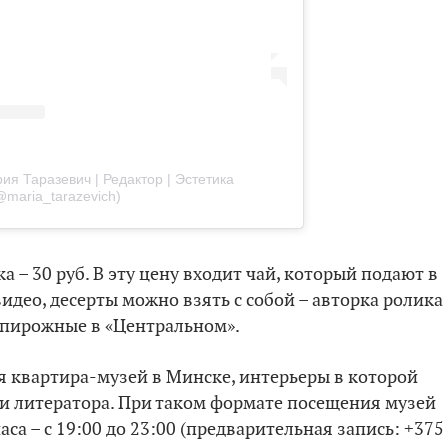
ия Таразевич | Редактор | Эстетика
@maria_tarazevich)
а – 30 руб. В эту цену входит чай, который подают в
део, десерты можно взять с собой – авторка ролика
 пирожные в «Центральном».
я квартира-музей в Минске, интерьеры в которой
ьи литератора. При таком формате посещения музей
аса – с 19:00 до 23:00 (предварительная запись: +375