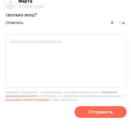
Марта
3.11.2016 22:20
сколько вход?
Ответить
-1
Нажимая «Отправить», я подтверждаю, что ознакомился(‑лась) с
политикой
конфиденциальности
и соглашаюсь на обработку моих персональных данных. С
правилами комментирования
я тоже согласен(‑а).
Отправить