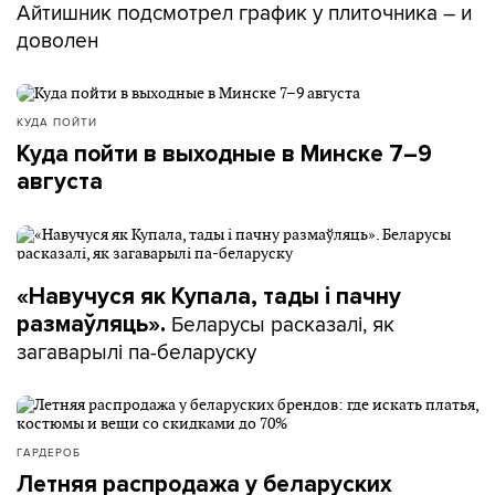
Айтишник подсмотрел график у плиточника – и
доволен
КУДА ПОЙТИ
Куда пойти в выходные в Минске 7–9
августа
«Навучуся як Купала, тады і пачну
Беларусы расказалі, як
размаўляць».
загаварылі па-беларуску
ГАРДЕРОБ
Летняя распродажа у беларуских