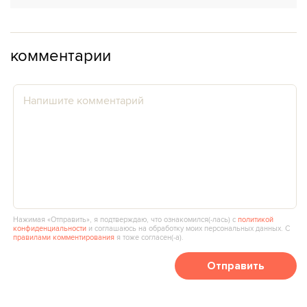
комментарии
Нажимая «Отправить», я подтверждаю, что ознакомился(‑лась) с
политикой
конфиденциальности
и соглашаюсь на обработку моих персональных данных. С
правилами комментирования
я тоже согласен(‑а).
Отправить