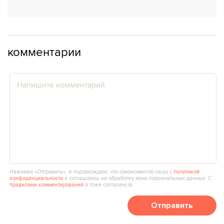
комментарии
Нажимая «Отправить», я подтверждаю, что ознакомился(‑лась) с
политикой
конфиденциальности
и соглашаюсь на обработку моих персональных данных. С
правилами комментирования
я тоже согласен(‑а).
Отправить