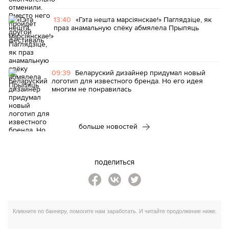
13:40
«Гэта нешта марсіянскае!» Паглядзіце, як
праз анамальную спёку абмялела Прыпяць
09:39
Беларуский дизайнер придумал новый
логотип для известного бренда. Но его идея
многим не понравилась
больше новостей
поделиться