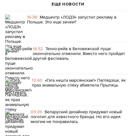
ЕЩЕ НОВОСТИ
16:38
Медцентр «ЛОДЭ» запустил рекламу в
Польше. Это еще зачем?
14:52
Техно-рейв в Беловежской пуще
окончательно отменили. Вместо него пройдет
другой фестиваль
13:40
«Гэта нешта марсіянскае!» Паглядзіце, як
праз анамальную спёку абмялела Прыпяць
09:39
Беларуский дизайнер придумал новый
логотип для известного бренда. Но его идея
многим не понравилась