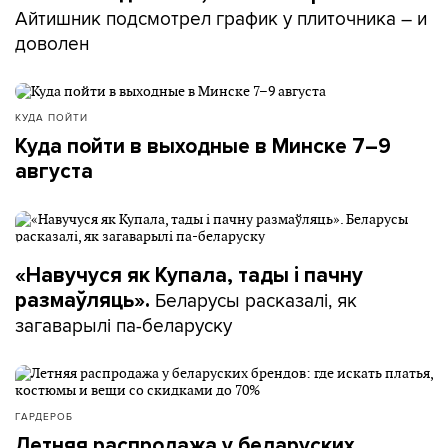
Айтишник подсмотрел график у плиточника – и
доволен
КУДА ПОЙТИ
Куда пойти в выходные в Минске 7–9
августа
«Навучуся як Купала, тады і пачну
Беларусы расказалі, як
размаўляць».
загаварылі па-беларуску
ГАРДЕРОБ
Летняя распродажа у беларуских