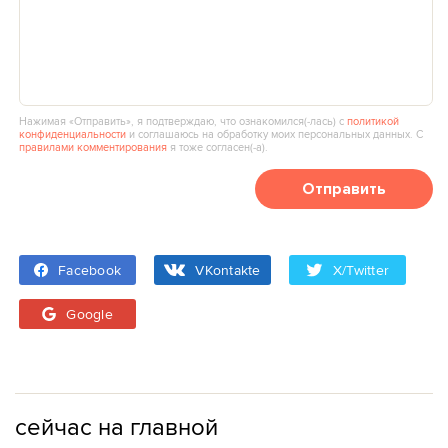
Нажимая «Отправить», я подтверждаю, что ознакомился(‑лась) с
политикой
конфиденциальности
и соглашаюсь на обработку моих персональных данных. С
правилами комментирования
я тоже согласен(‑а).
Отправить
Facebook
VKontakte
X/Twitter
Google
сейчас на главной