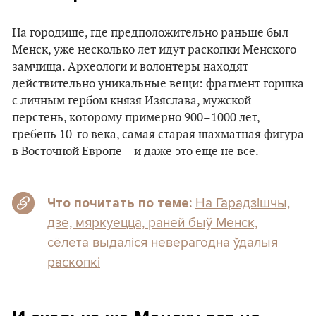
На городище, где предположительно раньше был
Менск, уже несколько лет идут раскопки Менского
замчища. Археологи и волонтеры находят
действительно уникальные вещи: фрагмент горшка
с личным гербом князя Изяслава, мужской
перстень, которому примерно 900–1000 лет,
гребень 10-го века, самая старая шахматная фигура
в Восточной Европе – и даже это еще не все.
На Гарадзішчы,
Что почитать по теме:
дзе, мяркуецца, раней быў Менск,
сёлета выдаліся неверагодна ўдалыя
раскопкі