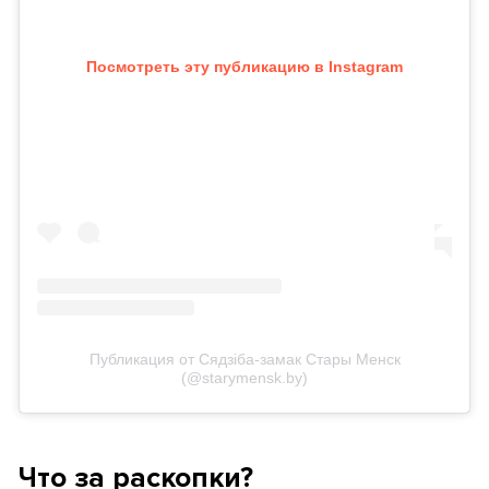
Посмотреть эту публикацию в Instagram
Публикация от Сядзіба-замак Стары Менск
(@starymensk.by)
Что за раскопки?