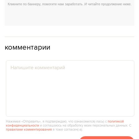
комментарии
Нажимая «Отправить», я подтверждаю, что ознакомился(‑лась) с
политикой
конфиденциальности
и соглашаюсь на обработку моих персональных данных. С
правилами комментирования
я тоже согласен(‑а).