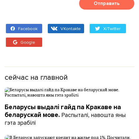
Отправить
Facebook
VKontakte
X/Twitter
Google
сейчас на главной
Беларусы выдалі гайд па Кракаве на
Распыталі, навошта яны
беларускай мове.
гэта зрабілі