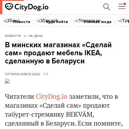
Новости
Куда пойти
Уличная мода
НОВОСТИ
ЗА ДЕНЬ
В минских магазинах «Сделай
сам» продают мебель IKEA,
сделанную в Беларуси
CITYDOG.IO
08.12.2022
1
Читатели
CityDog.io
заметили, что в
магазинах «Сделай сам» продают
табурет-стремянку BEKVÄM,
сделанный в Беларуси. Если помните,