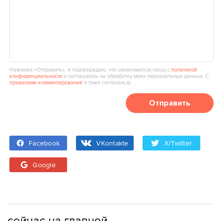
Нажимая «Отправить», я подтверждаю, что ознакомился(‑лась) с
политикой
конфиденциальности
и соглашаюсь на обработку моих персональных данных. С
правилами комментирования
я тоже согласен(‑а).
Отправить
Facebook
VKontakte
X/Twitter
Google
сейчас на главной