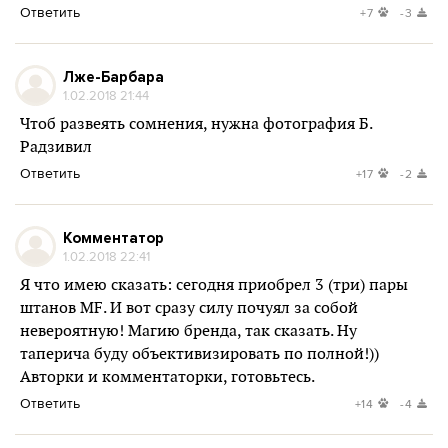
Ответить
+7
-3
Лже-Барбара
1.02.2018 21:44
Чтоб развеять сомнения, нужна фотография Б.
Радзивил
Ответить
+17
-2
Комментатор
1.02.2018 22:41
Я что имею сказать: сегодня приобрел 3 (три) пары
штанов MF. И вот сразу силу почуял за собой
невероятную! Магию бренда, так сказать. Ну
таперича буду объективизировать по полной!))
Авторки и комментаторки, готовьтесь.
Ответить
+14
-4