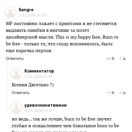
Sangre
2.02.2018 20:00
MF постоянно лажает с принтами и не стесняется
выдавать ошибки в инглише за полет
дизайнерской мысли. This is my happy fase, Burn to
be free - только то, что сходу вспомнилось, была
еще парочка перлов.
Ответить
+4
-1
Комментатор
2.02.2018 20:44
Ксения Дягелько ?)
Ответить
+1
-1
удевочкинетимени
17.05.2018 09:31
но ведь... так же лучше, burn to be free звучит
глубже и осмысленнее чем банальное born to be