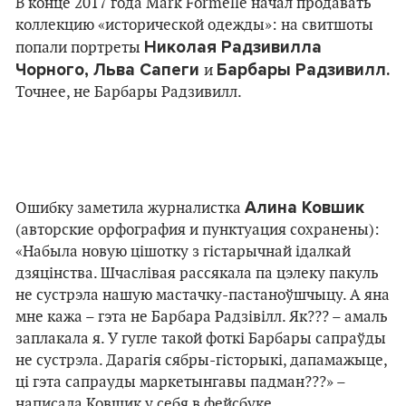
В конце 2017 года Mark Formelle начал продавать
коллекцию «исторической одежды»: на свитшоты
Николая Радзивилла
попали портреты
Чoрного, Льва Сапеги
Барбары Радзивилл.
и
Точнее, не Барбары Радзивилл.
Алина Ковшик
Ошибку заметила журналистка
(авторские орфография и пунктуация сохранены):
«Набыла новую цiшотку з гiстарычнай iдалкай
дзяцiнства. Шчаслiвая рассякала па цэлеку пакуль
не сустрэла нашую мастачку-пастаноўшчыцу. А яна
мне кажа – гэта не Барбара Радзiвiлл. Як??? – амаль
заплакала я. У гугле такой фоткi Барбары сапраўды
не сустрэла. Дарагiя сябры-гiсторыкi, дапамажыце,
цi гэта сапрауды маркетынгавы падман???» –
написала Ковшик у себя в фейсбуке.