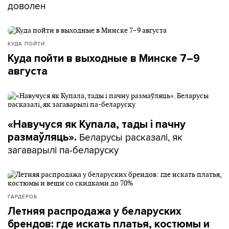
доволен
КУДА ПОЙТИ
Куда пойти в выходные в Минске 7–9
августа
«Навучуся як Купала, тады і пачну
Беларусы расказалі, як
размаўляць».
загаварылі па-беларуску
ГАРДЕРОБ
Летняя распродажа у беларуских
брендов: где искать платья, костюмы и