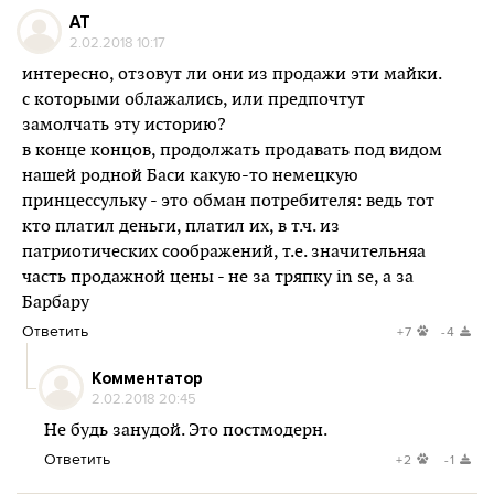
AT
2.02.2018 10:17
интересно, отзовут ли они из продажи эти майки.
с которыми облажались, или предпочтут
замолчать эту историю?
в конце концов, продолжать продавать под видом
нашей родной Баси какую-то немецкую
принцессульку - это обман потребителя: ведь тот
кто платил деньги, платил их, в т.ч. из
патриотических соображений, т.е. значительняа
часть продажной цены - не за тряпку in se, а за
Барбару
Ответить
+7
-4
Комментатор
2.02.2018 20:45
Не будь занудой. Это постмодерн.
Ответить
+2
-1