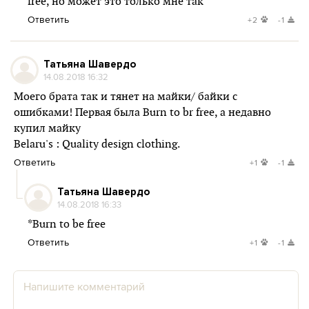
free, но может это только мне так
Ответить
+2
-1
Татьяна Шавердо
14.08.2018 16:32
Моего брата так и тянет на майки/ байки с
ошибками! Первая была Burn to br free, а недавно
купил майку
Belaru's : Quality design clothing.
Ответить
+1
-1
Татьяна Шавердо
14.08.2018 16:33
*Burn to be free
Ответить
+1
-1