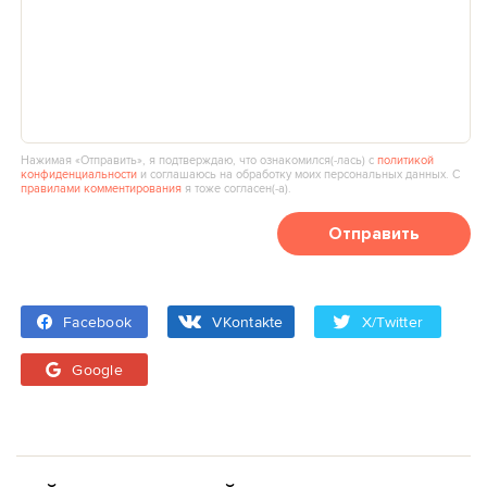
Нажимая «Отправить», я подтверждаю, что ознакомился(‑лась) с
политикой
конфиденциальности
и соглашаюсь на обработку моих персональных данных. С
правилами комментирования
я тоже согласен(‑а).
Отправить
Facebook
VKontakte
X/Twitter
Google