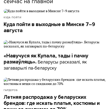
сейчас на главной
КУДА ПОЙТИ
Куда пойти в выходные в Минске 7–9
августа
«Навучуся як Купала, тады і пачну
Беларусы расказалі, як
размаўляць».
загаварылі па-беларуску
ГАРДЕРОБ
Летняя распродажа у беларуских
брендов: где искать платья, костюмы и