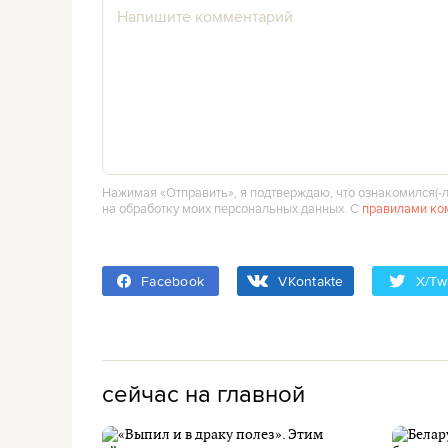
Нажимая «Отправить», я подтверждаю, что ознакомился(‑л
на обработку моих персональных данных. С
правилами ко
Facebook
VKontakte
X/Twi
сейчас на главной