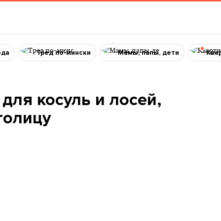
ода
Тред по-мински
Мамы, папы, дети
Ква
для косуль и лосей,
толицу