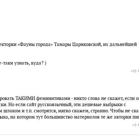
ректорки «Фауны города» Тамары Цариковской, их дальнейшей
-таки узнать, куда? )
+15
ировать ТАКИМИ феминитивами - никто слова не скажет, если 
ски. Но если сайт русскоязычный, эти дешевые выбрыки с
шлаком и т.п. смотрятся, мягко скажем, странно. Чтобы не ска
зыка, на котором тут большинство материалов те же авторки пи
+5