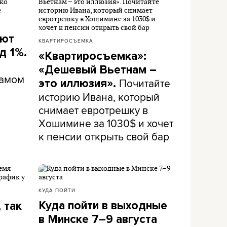
ают
КВАРТИРОСЪЕМКА
д 1%.
«Квартиросъемка»:
«Дешевый Вьетнам –
самом
Почитайте
это иллюзия».
историю Ивана, который
снимает евротрешку в
Хошимине за 1030$ и хочет
к пенсии открыть свой бар
КУДА ПОЙТИ
Куда пойти в выходные
 так
в Минске 7–9 августа