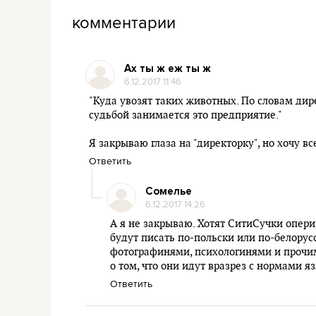
комментарии
Ах ты ж еж ты ж
6.12.2017 11:46
"Куда увозят таких животных. По словам ди
судьбой занимается это предприятие."
Я закрываю глаза на "директорку", но хочу все
Ответить
Сомелье
6.12.2017 14:26
А я не закрываю. Хотят СитиСучки опер
будут писать по-польски или по-белорус
фотографинями, психологинями и прочим 
о том, что они идут вразрез с нормами я
Ответить