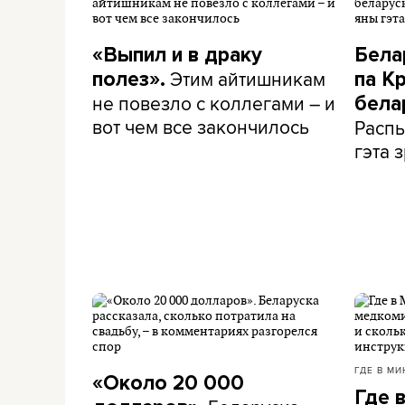
«Выпил и в драку
Бела
Этим айтишникам
полез».
па К
не повезло с коллегами – и
бела
вот чем все закончилось
Распы
гэта з
ГДЕ В МИ
«Около 20 000
Где 