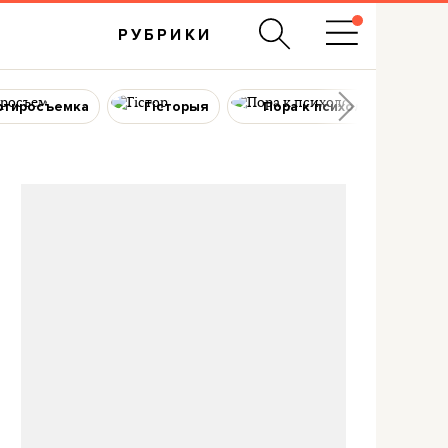
РУБРИКИ
ртиросъемка
Гісторыя
Пора к психологу