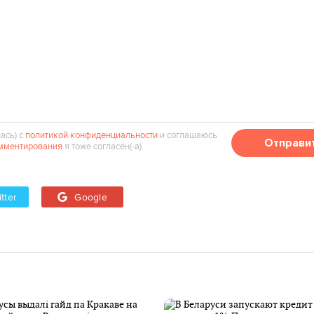
ась) с
политикой конфиденциальности
и соглашаюсь
Отправи
мментирования
я тоже согласен(‑а).
tter
Google