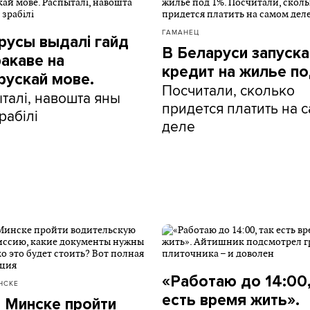
ГАМАНЕЦ
русы выдалі гайд
В Беларуси запуск
ракаве на
кредит на жилье по
рускай мове.
Посчитали, сколько
талі, навошта яны
придется платить на 
рабілі
деле
«Работаю до 14:00,
НСКЕ
есть время жить».
в Минске пройти