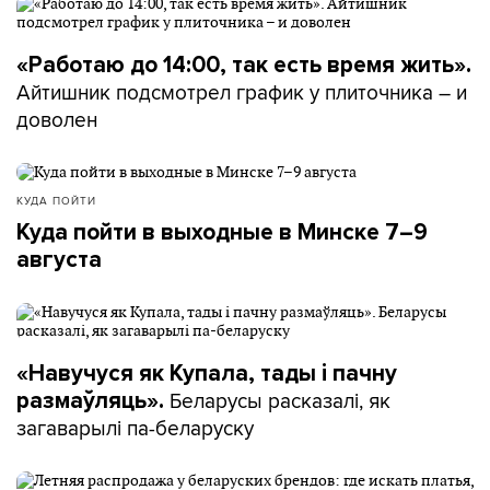
«Работаю до 14:00, так есть время жить».
Айтишник подсмотрел график у плиточника – и
доволен
КУДА ПОЙТИ
Куда пойти в выходные в Минске 7–9
августа
«Навучуся як Купала, тады і пачну
Беларусы расказалі, як
размаўляць».
загаварылі па-беларуску