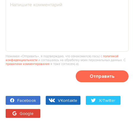
Нажимая «Отправить», я подтверждаю, что ознакомился(‑лась) с
политикой
конфиденциальности
и соглашаюсь на обработку моих персональных данных. С
правилами комментирования
я тоже согласен(‑а).
Отправить
Facebook
VKontakte
X/Twitter
Google