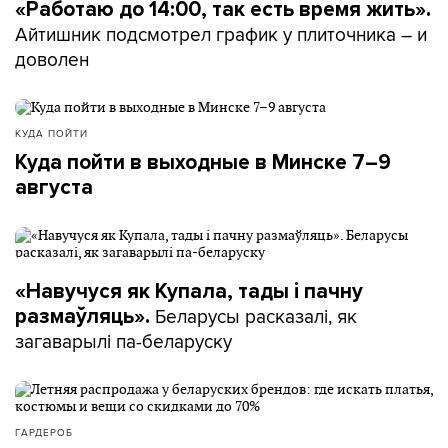
«Работаю до 14:00, так есть время жить».
Айтишник подсмотрел график у плиточника – и
доволен
КУДА ПОЙТИ
Куда пойти в выходные в Минске 7–9
августа
«Навучуся як Купала, тады і пачну
Беларусы расказалі, як
размаўляць».
загаварылі па-беларуску
ГАРДЕРОБ