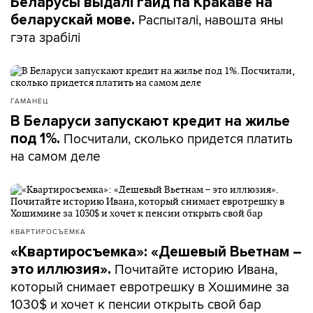
Беларусы выдалі гайд па Кракаве на
Распыталі, навошта яны
беларускай мове.
гэта зрабілі
ГАМАНЕЦ
В Беларуси запускают кредит на жилье
Посчитали, сколько придется платить
под 1%.
на самом деле
КВАРТИРОСЪЕМКА
«Квартиросъемка»: «Дешевый Вьетнам –
Почитайте историю Ивана,
это иллюзия».
который снимает евротрешку в Хошимине за
1030$ и хочет к пенсии открыть свой бар