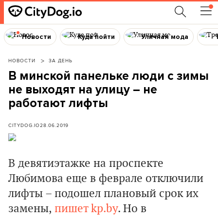
Новости
Куда пойти
Уличная мода
НОВОСТИ
ЗА ДЕНЬ
В минской панельке люди с зимы
не выходят на улицу – не
работают лифты
CITYDOG.IO
28.06.2019
В девятиэтажке на проспекте
Любимова еще в феврале
отключили
лифты
–
подошел плановый срок их
замены
,
пишет kp.by
.
Но в