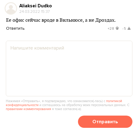
Aliaksei Dudko
24.03.2022 15:37
Ее офис сейчас вроде в Вильнюсе, а не Дроздах.
Ответить
+28
-5
Нажимая «Отправить», я подтверждаю, что ознакомился(‑лась) с
политикой
конфиденциальности
и соглашаюсь на обработку моих персональных данных. С
правилами комментирования
я тоже согласен(‑а).
Отправить