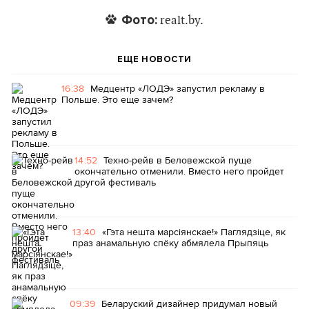
Фото:
realt.by.
ЕЩЕ НОВОСТИ
16:38
Медцентр «ЛОДЭ» запустил рекламу в
Польше. Это еще зачем?
14:52
Техно-рейв в Беловежской пуще
окончательно отменили. Вместо него пройдет
другой фестиваль
13:40
«Гэта нешта марсіянскае!» Паглядзіце, як
праз анамальную спёку абмялела Прыпяць
09:39
Беларуский дизайнер придумал новый