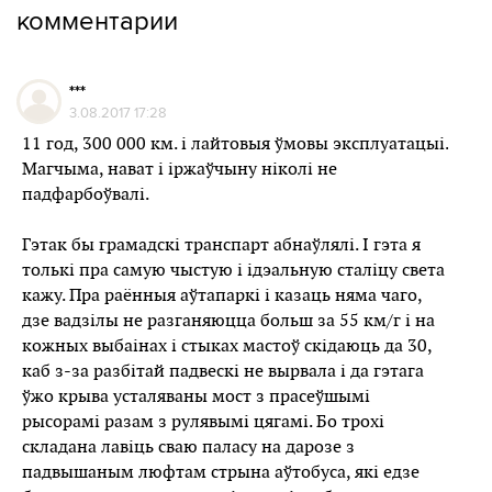
комментарии
***
3.08.2017 17:28
11 год, 300 000 км. і лайтовыя ўмовы эксплуатацыі.
Магчыма, нават і іржаўчыну ніколі не
падфарбоўвалі.
Гэтак бы грамадскі транспарт абнаўлялі. І гэта я
толькі пра самую чыстую і ідэальную сталіцу света
кажу. Пра раённыя аўтапаркі і казаць няма чаго,
дзе вадзілы не разганяюцца больш за 55 км/г і на
кожных выбаінах і стыках мастоў скідаюць да 30,
каб з-за разбітай падвескі не вырвала і да гэтага
ўжо крыва усталяваны мост з прасеўшымі
рысорамі разам з рулявымі цягамі. Бо трохі
складана лавіць сваю паласу на дарозе з
падвышаным люфтам стрына аўтобуса, які едзе