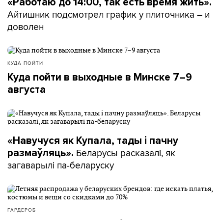
«Работаю до 14:00, так есть время жить».
Айтишник подсмотрел график у плиточника – и
доволен
КУДА ПОЙТИ
Куда пойти в выходные в Минске 7–9
августа
«Навучуся як Купала, тады і пачну
Беларусы расказалі, як
размаўляць».
загаварылі па-беларуску
ГАРДЕРОБ