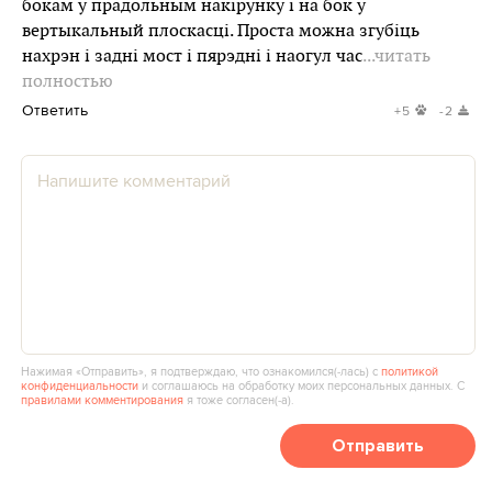
бокам у прадольным накірунку і на бок у
вертыкальный плоскасці. Проста можна згубіць
нахрэн і задні мост і пярэдні і наогул час
...читать
полностью
Ответить
+5
-2
Нажимая «Отправить», я подтверждаю, что ознакомился(‑лась) с
политикой
конфиденциальности
и соглашаюсь на обработку моих персональных данных. С
правилами комментирования
я тоже согласен(‑а).
Отправить