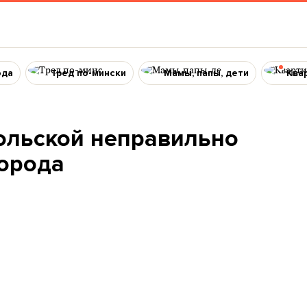
ода
Тред по-мински
Мамы, папы, дети
Ква
ольской неправильно
города