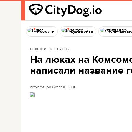
Новости
Куда пойти
Уличная м
НОВОСТИ
ЗА ДЕНЬ
На люках на Комсом
написали название 
CITYDOG.IO
02.07.2018
15