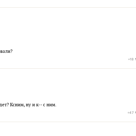
овали?
+18
ет? Ксним, ну и к-- с ним.
+47