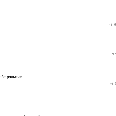
+5
+9
ебе рольник.
+6