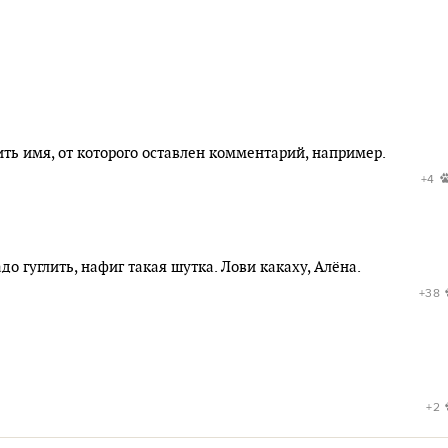
ить имя, от которого оставлен комментарий, например.
+4
о гуглить, нафиг такая шутка. Лови какаху, Алёна.
+38
+2