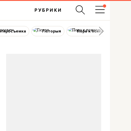
РУБРИКИ
ртиросъемка
Гісторыя
Пора к психологу