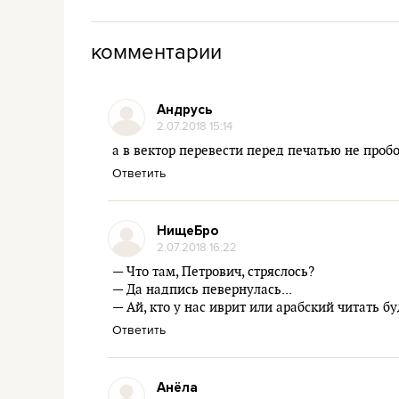
комментарии
Андрусь
2.07.2018 15:14
а в вектор перевести перед печатью не проб
Ответить
НищеБро
2.07.2018 16:22
— Что там, Петрович, стряслось?
— Да надпись певернулась...
— Ай, кто у нас иврит или арабский читать буд
Ответить
Анёла