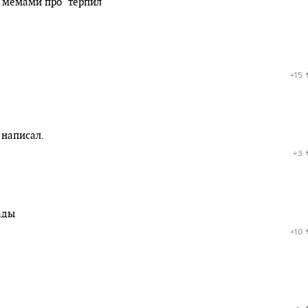
 мемами про "терпил"
+15
 написал.
+3
ады
+10