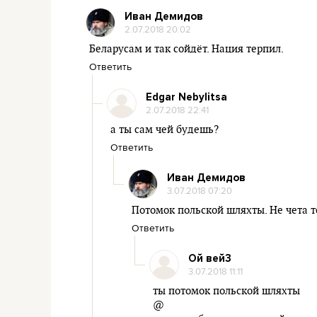
Иван Демидов
2.07.2018 20:02
Беларусам и так сойдёт. Нация терпил.
Ответить
Edgar Nebylitsa
2.07.2018 22:41
а ты сам чей будешь?
Ответить
Иван Демидов
3.07.2018 07:20
Потомок польской шляхты. Не чета т
Ответить
Ой вей3
3.07.2018 11:11
ты потомок польской шляхты
@