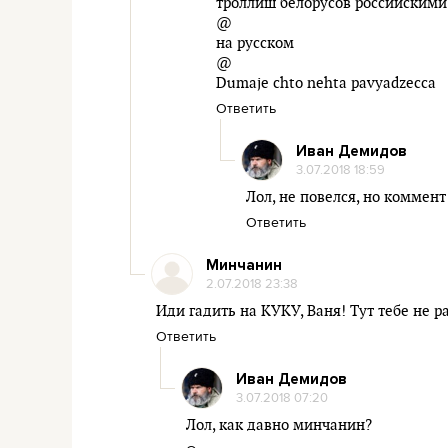
троллиш белорусов российскими
@
на русском
@
Dumaje chto nehta pavyadzecca
Ответить
Иван Демидов
3.07.2018 18:59
Лол, не повелся, но коммент
Ответить
Минчанин
2.07.2018 23:38
Иди гадить на КУКУ, Ваня! Тут тебе не р
Ответить
Иван Демидов
3.07.2018 07:20
Лол, как давно минчанин?