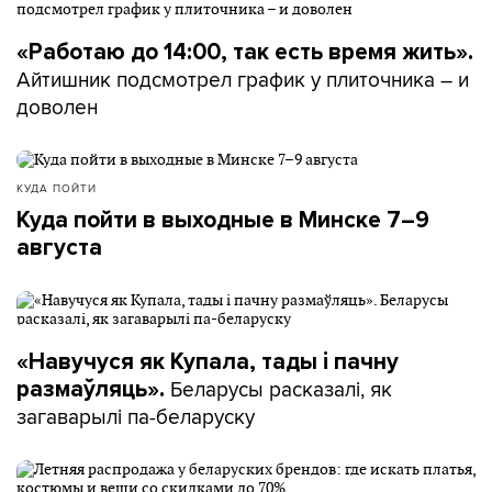
«Работаю до 14:00, так есть время жить».
Айтишник подсмотрел график у плиточника – и
доволен
КУДА ПОЙТИ
Куда пойти в выходные в Минске 7–9
августа
«Навучуся як Купала, тады і пачну
Беларусы расказалі, як
размаўляць».
загаварылі па-беларуску