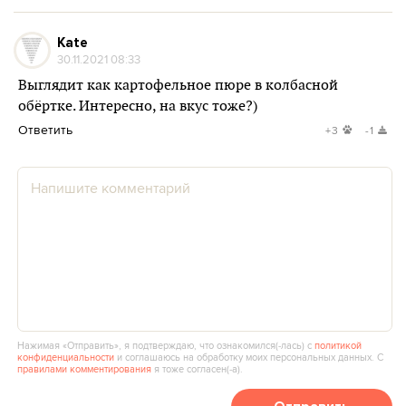
Kate
30.11.2021 08:33
Выглядит как картофельное пюре в колбасной
обёртке. Интересно, на вкус тоже?)
Ответить
+3
-1
Нажимая «Отправить», я подтверждаю, что ознакомился(‑лась) с
политикой
конфиденциальности
и соглашаюсь на обработку моих персональных данных. С
правилами комментирования
я тоже согласен(‑а).