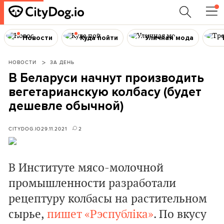
Новости
Куда пойти
Уличная мода
НОВОСТИ
ЗА ДЕНЬ
В Беларуси начнут производить
вегетарианскую колбасу (будет
дешевле обычной)
CITYDOG.IO
29.11.2021
2
В Институте мясо-молочной
промышленности разработали
рецептуру колбасы на растительном
сырье,
пишет «Рэспубліка»
. По вкусу