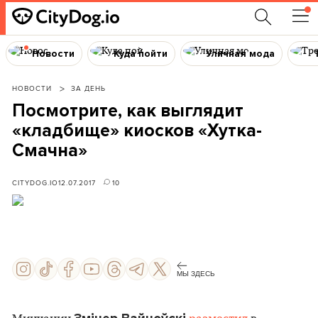
Новости
Куда пойти
Уличная мода
НОВОСТИ
ЗА ДЕНЬ
Посмотрите, как выглядит
«кладбище» киосков «Хутка-
Смачна»
CITYDOG.IO
12.07.2017
10
МЫ ЗДЕСЬ