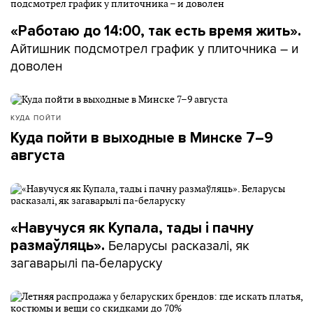
«Работаю до 14:00, так есть время жить».
Айтишник подсмотрел график у плиточника – и
доволен
КУДА ПОЙТИ
Куда пойти в выходные в Минске 7–9
августа
«Навучуся як Купала, тады і пачну
Беларусы расказалі, як
размаўляць».
загаварылі па-беларуску