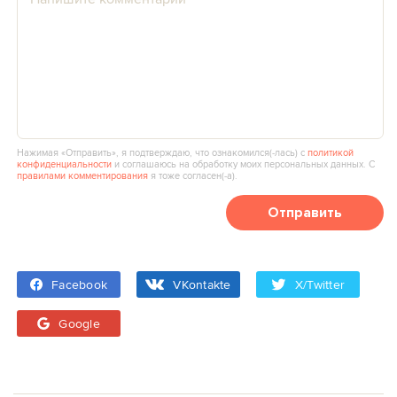
Нажимая «Отправить», я подтверждаю, что ознакомился(‑лась) с
политикой
конфиденциальности
и соглашаюсь на обработку моих персональных данных. С
правилами комментирования
я тоже согласен(‑а).
Отправить
Facebook
VKontakte
X/Twitter
Google