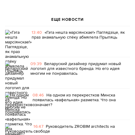
ЕЩЕ НОВОСТИ
13:40
«Гэта нешта марсіянскае!» Паглядзіце, як
праз анамальную спёку абмялела Прыпяць
09:39
Беларуский дизайнер придумал новый
логотип для известного бренда. Но его идея
многим не понравилась
08:46
На одном из перекрестков Минска
появилась «вафельная» разметка. Что она
означает?
16:47
Руководитель ZROBIM architects на
свободе