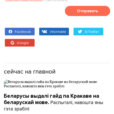
правилами комментирования
я тоже согласен(‑а).
Отправить
Facebook
VKontakte
X/Twitter
Google
сейчас на главной
Беларусы выдалі гайд па Кракаве на
Распыталі, навошта яны
беларускай мове.
гэта зрабілі