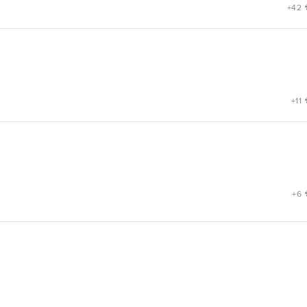
+42
+11
+6