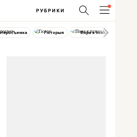
РУБРИКИ
ртиросъемка
Гісторыя
Пора к психологу