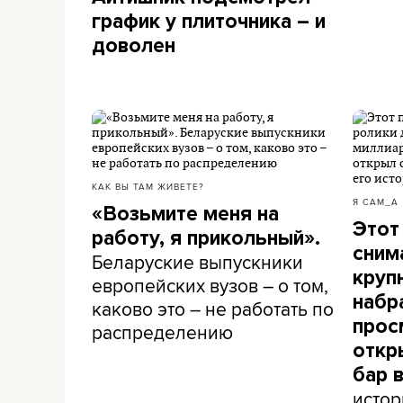
график у плиточника – и
доволен
КАК ВЫ ТАМ ЖИВЕТЕ?
Я САМ_А
«Возьмите меня на
Этот
работу, я прикольный».
сним
Беларуские выпускники
круп
европейских вузов – о том,
набр
каково это – не работать по
прос
распределению
откр
бар 
истор