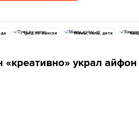
ода
Тред по-мински
Мамы, папы, дети
Ква
н «креативно» украл айфон