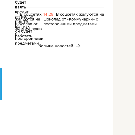
14:28
В соцсетях жалуются на
шоколад от «Коммунарки» с
посторонними предметами
больше новостей
я