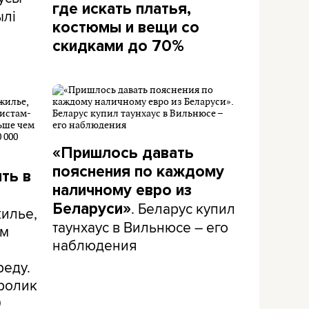
где искать платья,
ылі
костюмы и вещи со
скидками до 70%
«Пришлось давать
пояснения по каждому
ть в
наличному евро из
. Беларус купил
Беларуси»
жилье,
таунхаус в Вильнюсе – его
ым
наблюдения
реду.
 ролик
0