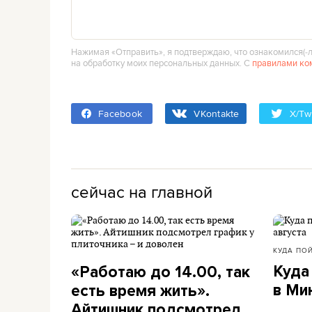
Нажимая «Отправить», я подтверждаю, что ознакомился(‑л
на обработку моих персональных данных. С
правилами ко
Facebook
VKontakte
X/Twi
сейчас на главной
КУДА ПО
Куда
«Работаю до 14.00, так
в Ми
есть время жить».
Айтишник подсмотрел