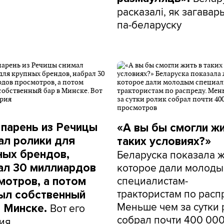
расказалі, як загавар
па-беларуску
 парень из Речицы
«А вы бы смогли жи
ал ролики для
таких условиях?»
Беларуска показала 
ных брендов,
которое дали молод
ал 30 миллиардов
специалистам-
мотров, а потом
трактористам по расп
ыл собственный
Меньше чем за сутки
Вот его
в Минске.
собрал почти 400 00
ия