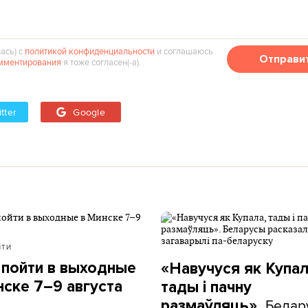
ась) с
политикой конфиденциальности
и соглашаюсь
Отправи
мментирования
я тоже согласен(‑а).
tter
Google
ЙТИ
 пойти в выходные
«Навучуся як Купал
нске 7–9 августа
тады і пачну
Белар
размаўляць».