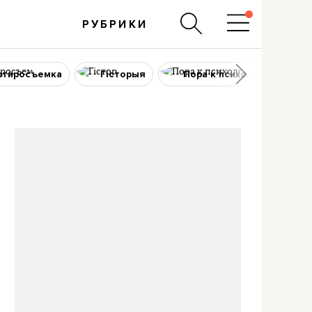
РУБРИКИ
ртиросъемка
Гісторыя
Пора к психологу