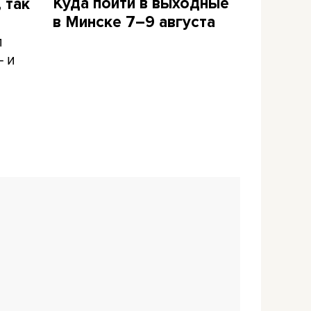
Куда пойти в выходные
 так
в Минске 7–9 августа
л
– и