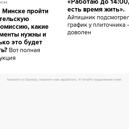
«Работаю до 14:00,
НСКЕ
есть время жить».
в Минске пройти
Айтишник подсмотре
тельскую
график у плиточника 
омиссию, какие
доволен
менты нужны и
ько это будет
Вот полная
ть?
укция