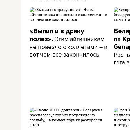
«Выпил и в драку
Бела
Этим айтишникам
полез».
па К
не повезло с коллегами – и
бела
вот чем все закончилось
Распы
гэта з