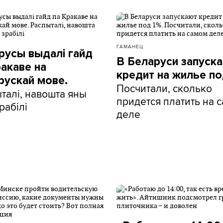
ГАМАНЕЦ
русы выдалі гайд
В Беларуси запуск
ракаве на
кредит на жилье по
рускай мове.
Посчитали, сколько
талі, навошта яны
придется платить на 
рабілі
деле