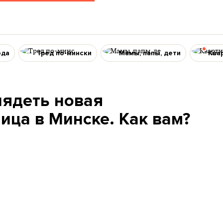
ода
Тред по-мински
Мамы, папы, дети
Ква
лядеть новая
ца в Минске. Как вам?