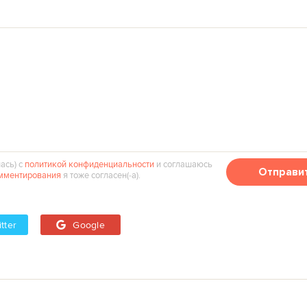
ась) с
политикой конфиденциальности
и соглашаюсь
Отправи
мментирования
я тоже согласен(‑а).
tter
Google