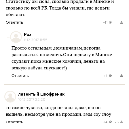
Статистику бы сюда, сколько продали в Минске и
сколько по всей РБ. Тогда бы узнали, где деньги
обитают.
Ответить
+11
Poz
11.12.2017 11:55
Просто остальным ,неминчанам,некогда
распыляться на мелочь.Они недвигу в Минске
скупают,пока минские хомячки, деньги на
всякую лабуда спускают!)
Ответить
+4
латентый шзофреник
10.12.2017 22:20
то самое чувство, когда не знал даже, шо он
вышель, несмотря уже на продажи. эмм соу слоу
Ответить
+4
-5