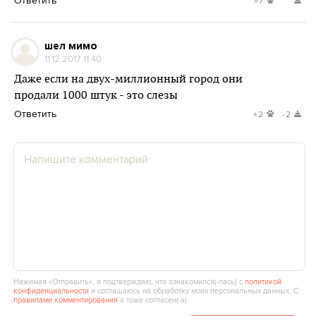
Ответить
+7
шел мимо
11.12.2017 11:40
Даже если на двух-миллионный город они
продали 1000 штук - это слезы
Ответить
+2
-2
Нажимая «Отправить», я подтверждаю, что ознакомился(‑лась) с
политикой
конфиденциальности
и соглашаюсь на обработку моих персональных данных. С
правилами комментирования
я тоже согласен(‑а).