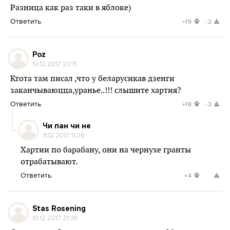
Разница как раз таки в яблоке)
Ответить
+19
-2
Poz
10.12.2017 20:11
Ктота там писал ,что у беларусикав дзенги
заканчываюцца,уранье..!!! слышите хартия?
Ответить
+18
-3
Чи пан чи не
11.12.2017 11:26
Хартии по барабану, они на чернухе гранты
отрабатывают.
Ответить
+4
Stas Rosening
10.12.2017 21:38