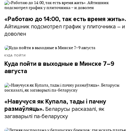
«Работаю до 14:00, так есть время жить».
Айтишник подсмотрел график у плиточника – и
доволен
КУДА ПОЙТИ
Куда пойти в выходные в Минске 7–9
августа
«Навучуся як Купала, тады і пачну
Беларусы расказалі, як
размаўляць».
загаварылі па-беларуску