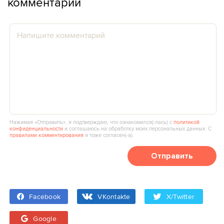
комментарии
Нажимая «Отправить», я подтверждаю, что ознакомился(‑лась) с
политикой
конфиденциальности
и соглашаюсь на обработку моих персональных данных. С
правилами комментирования
я тоже согласен(‑а).
Отправить
Facebook
VKontakte
X/Twitter
Google