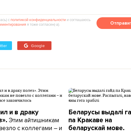
ась) с
политикой конфиденциальности
и соглашаюсь
Отправи
мментирования
я тоже согласен(‑а).
tter
Google
ил и в драку
Беларусы выдалі г
Этим айтишникам
з».
па Кракаве на
везло с коллегами – и
беларускай мове.