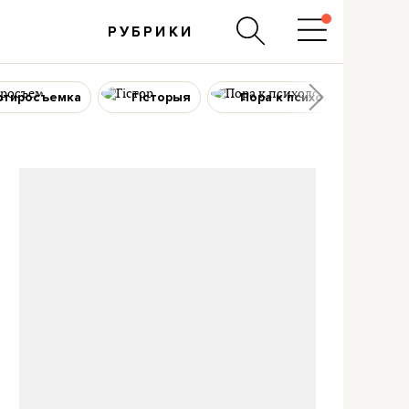
РУБРИКИ
ртиросъемка
Гісторыя
Пора к психологу