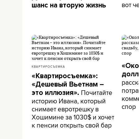
вот ч
шанс на вторую жизнь
«Око
КВАРТИРОСЪЕМКА
долл
«Квартиросъемка»:
расск
«Дешевый Вьетнам –
потра
Почитайте
это иллюзия».
комме
историю Ивана, который
спор
снимает евротрешку в
Хошимине за 1030$ и хочет
к пенсии открыть свой бар