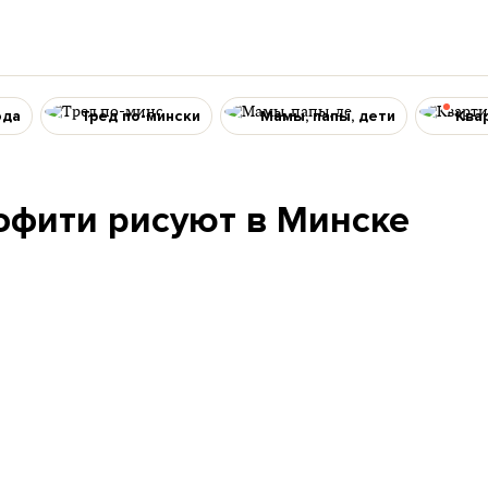
ода
Тред по-мински
Мамы, папы, дети
Ква
ффити рисуют в Минске