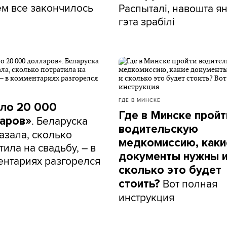
ем все закончилось
Распыталі, навошта я
гэта зрабілі
ГДЕ В МИНСКЕ
ло 20 000
Где в Минске пройт
. Беларуска
аров»
водительскую
азала, сколько
медкомиссию, каки
тила на свадьбу, – в
документы нужны 
нтариях разгорелся
сколько это будет
Вот полная
стоить?
инструкция