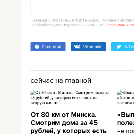
Нажимая «Отправить», я подтверждаю, что ознакомился(‑л
на обработку моих персональных данных. С
правилами ко
Facebook
VKontakte
X/Twi
сейчас на главной
От 80 км от Минска.
«Вып
Смотрим дома за 45
поле
не по
рублей, у которых есть