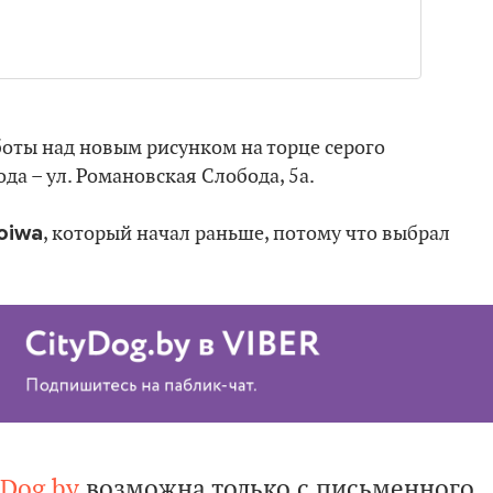
оты над новым рисунком на торце серого
да – ул. Романовская Слобода, 5а.
oiwa
, который начал раньше, потому что выбрал
yDog.by
возможна только с письменного