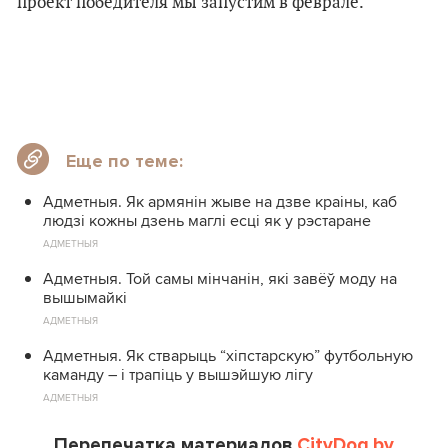
проект победителя мы запустим в феврале.
Еще по теме:
Адметныя. Як армянін жыве на дзве краіны, каб
людзі кожны дзень маглі есці як у рэстаране
АДМЕТНЫЯ
Адметныя. Той самы мінчанін, які завёў моду на
вышымайкі
АДМЕТНЫЯ
Адметныя. Як стварыць “хіпстарскую” футбольную
каманду – і трапіць у вышэйшую лігу
АДМЕТНЫЯ
Перепечатка материалов
CityDog.by