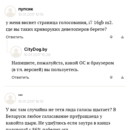
пупсик
10.01.2017 10:10
у меня виснет страница голосования, i7 16gb m2.
где вы таких криворуких девелоперов берете?
Ответить
CityDog.by
10.01.2017 15:28
Напишите, пожалуйста, какой ОС и браузером
(в т.ч. версией) вы пользуетесь.
Ответить
***
10.01.2017 16:10
У вас там случайна не тетя лида галасы щытает? В
Беларуси любое галасавание прэўращаеца у
какойта цырк. Не удиўлюсь если заутра в канцэ
падсчотаў с 86% пабедит агл.