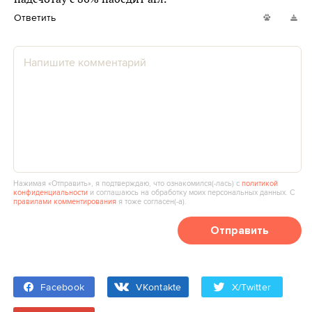
Ответить
Нажимая «Отправить», я подтверждаю, что ознакомился(‑лась) с
политикой
конфиденциальности
и соглашаюсь на обработку моих персональных данных. С
правилами комментирования
я тоже согласен(‑а).
Отправить
Facebook
VKontakte
X/Twitter