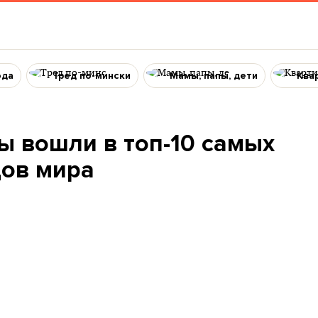
ода
Тред по-мински
Мамы, папы, дети
Ква
ы вошли в топ-10 самых
ов мира