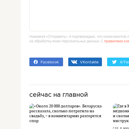
Нажимая «Отправить», я подтверждаю, что ознакомился(‑л
на обработку моих персональных данных. С
правилами ко
Facebook
VKontakte
X/Twi
сейчас на главной
ГДЕ В МИ