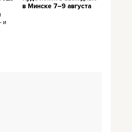
в Минске 7–9 августа
л
– и