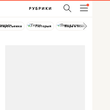
РУБРИКИ
ртиросъемка
Гісторыя
Пора к психологу