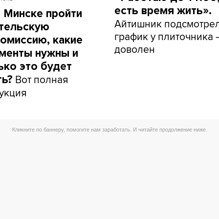
есть время жить».
в Минске пройти
Айтишник подсмотре
тельскую
график у плиточника 
омиссию, какие
доволен
менты нужны и
ько это будет
Вот полная
ть?
укция