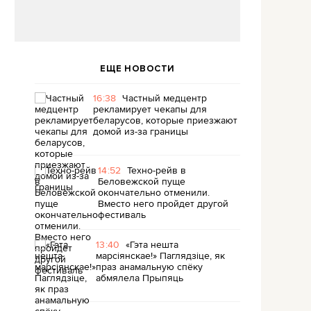
ЕЩЕ НОВОСТИ
16:38
Частный медцентр
рекламирует чекапы для
беларусов, которые приезжают
домой из-за границы
14:52
Техно-рейв в
Беловежской пуще
окончательно отменили.
Вместо него пройдет другой
фестиваль
13:40
«Гэта нешта
марсіянскае!» Паглядзіце, як
праз анамальную спёку
абмялела Прыпяць