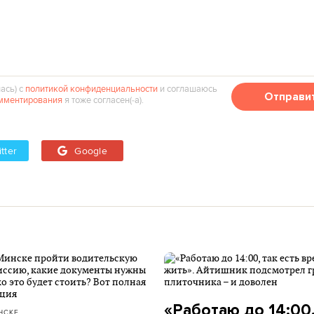
ась) с
политикой конфиденциальности
и соглашаюсь
Отправи
мментирования
я тоже согласен(‑а).
tter
Google
«Работаю до 14:00,
НСКЕ