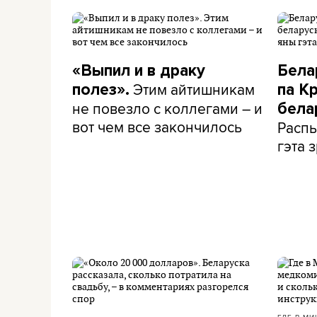
«Выпил и в драку
Бела
Этим айтишникам
полез».
па К
не повезло с коллегами – и
бела
вот чем все закончилось
Распы
гэта з