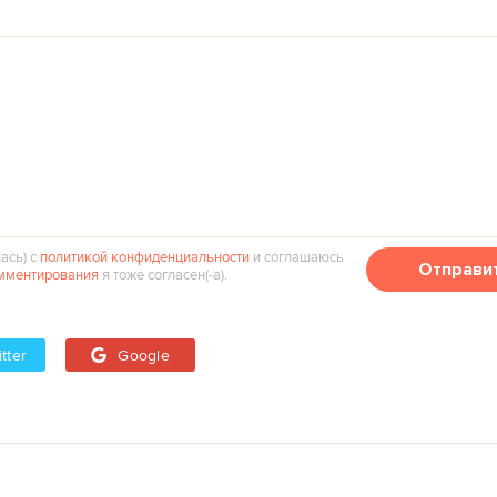
ась) с
политикой конфиденциальности
и соглашаюсь
Отправи
мментирования
я тоже согласен(‑а).
tter
Google