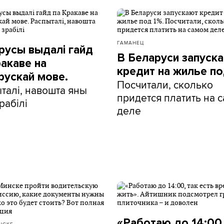
ГАМАНЕЦ
русы выдалі гайд
В Беларуси запуск
ракаве на
кредит на жилье по
рускай мове.
Посчитали, сколько
талі, навошта яны
придется платить на 
рабілі
деле
«Работаю до 14:00,