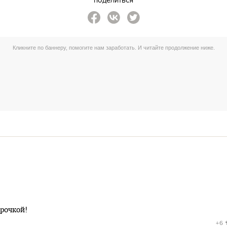
срочкой!
+6