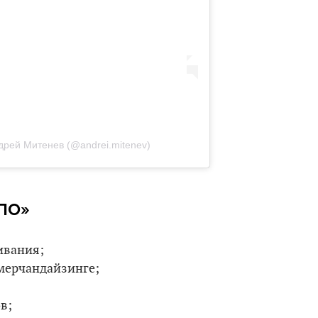
Андрей Митенев (@andrei.mitenev)
ППО»
ивания;
мерчандайзинге;
в;