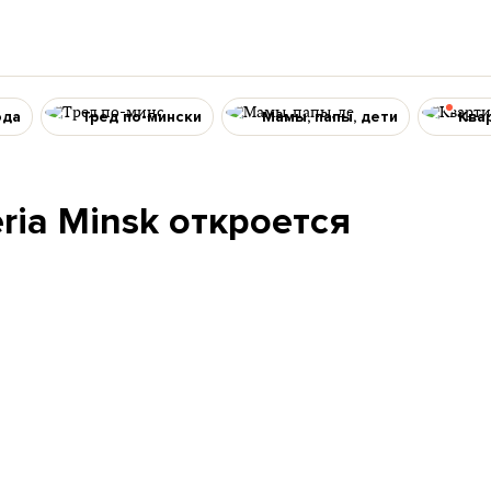
ода
Тред по-мински
Мамы, папы, дети
Ква
eria Minsk откроется