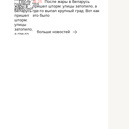
14:25
После жары в Беларусь
пришел шторм: улицы затопило, а
где-то выпал крупный град. Вот как
это было
больше новостей