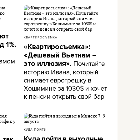
ают
КВАРТИРОСЪЕМКА
д 1%.
«Квартиросъемка»:
«Дешевый Вьетнам –
самом
Почитайте
это иллюзия».
историю Ивана, который
снимает евротрешку в
Хошимине за 1030$ и хочет
к пенсии открыть свой бар
КУДА ПОЙТИ
Куда пойти в выходные
 так