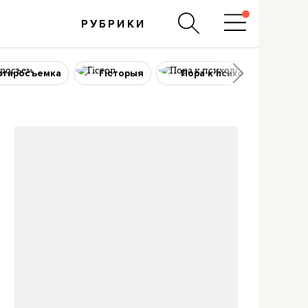
РУБРИКИ
ртиросъемка
Гісторыя
Пора к психологу