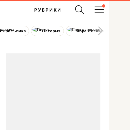
РУБРИКИ
ртиросъемка
Гісторыя
Пора к психологу