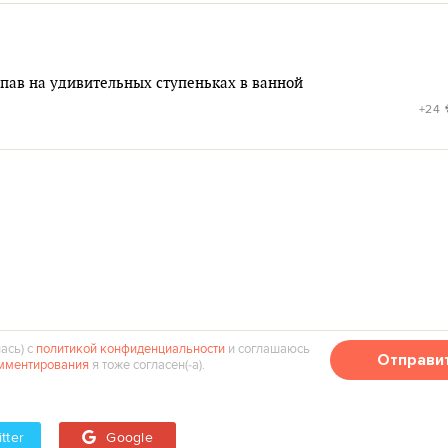
пав на удивительных ступеньках в ванной
+24
ась) с
политикой конфиденциальности
и соглашаюсь
Отправи
мментирования
я тоже согласен(‑а).
tter
Google