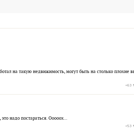
аботал на такую недвижимость, могут быть на столько плохие 
+63
 это надо постараться. Ооооох...
+53