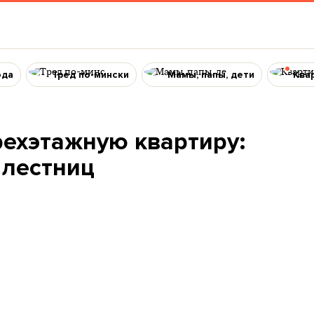
ода
Тред по-мински
Мамы, папы, дети
Ква
рехэтажную квартиру:
 лестниц