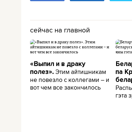
сейчас на главной
«Выпил и в драку
Бела
Этим айтишникам
полез».
па К
не повезло с коллегами – и
бела
вот чем все закончилось
Распы
гэта з