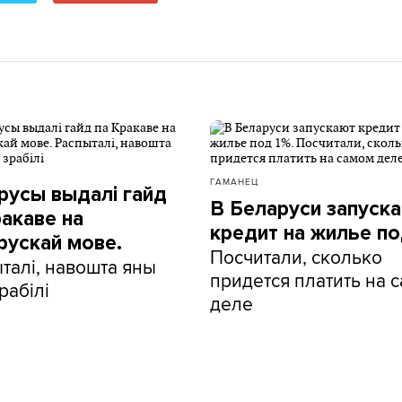
ГАМАНЕЦ
русы выдалі гайд
В Беларуси запуск
ракаве на
кредит на жилье по
рускай мове.
Посчитали, сколько
талі, навошта яны
придется платить на 
рабілі
деле