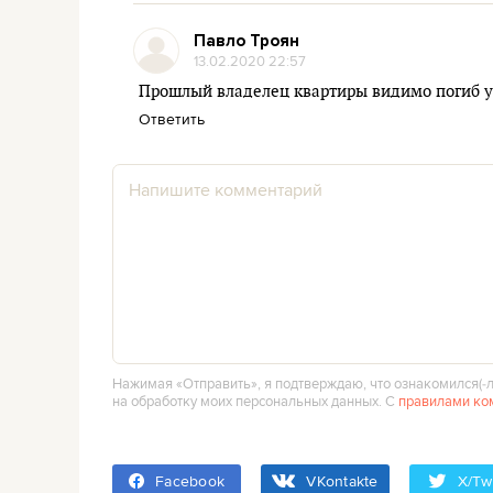
Павло Троян
13.02.2020 22:57
Прошлый владелец квартиры видимо погиб у
Ответить
Нажимая «Отправить», я подтверждаю, что ознакомился(‑л
на обработку моих персональных данных. С
правилами ко
Facebook
VKontakte
X/Twi