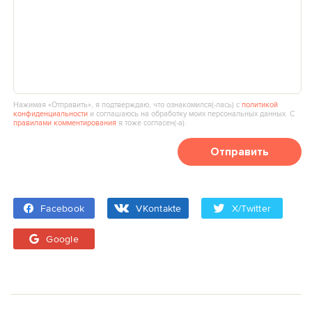
Нажимая «Отправить», я подтверждаю, что ознакомился(‑лась) с
политикой
конфиденциальности
и соглашаюсь на обработку моих персональных данных. С
правилами комментирования
я тоже согласен(‑а).
Отправить
Facebook
VKontakte
X/Twitter
Google