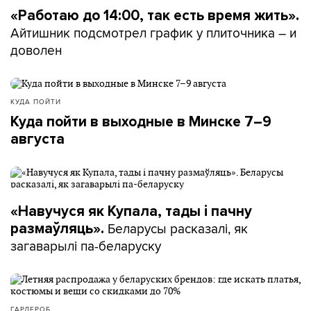
«Работаю до 14:00, так есть время жить».
Айтишник подсмотрел график у плиточника – и
доволен
КУДА ПОЙТИ
Куда пойти в выходные в Минске 7–9
августа
«Навучуся як Купала, тады і пачну
Беларусы расказалі, як
размаўляць».
загаварылі па-беларуску
ГАРДЕРОБ