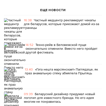
ЕЩЕ НОВОСТИ
16:38
Частный медцентр рекламирует чекапы
для беларусов, которые приезжают домой из-за
границы
14:52
Техно-рейв в Беловежской пуще
окончательно отменили. Вместо него пройдет
другой фестиваль
13:40
«Гэта нешта марсіянскае!» Паглядзіце, як
праз анамальную спёку абмялела Прыпяць
09:39
Беларуский дизайнер придумал новый
логотип для известного бренда. Но его идея
многим не понравилась