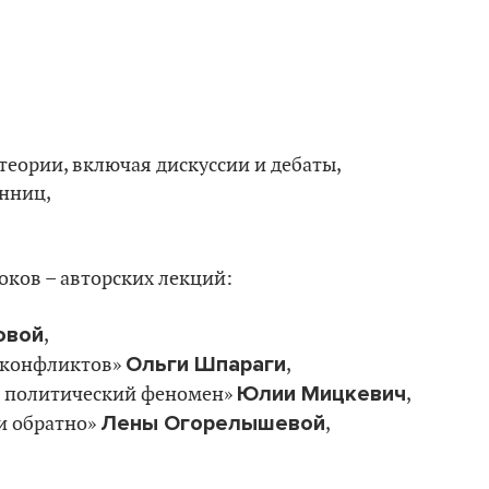
теории, включая дискуссии и дебаты,
нниц,
оков – авторских лекций:
овой
,
Ольги Шпараги
и конфликтов»
,
Юлии Мицкевич
к политический феномен»
,
Лены Огорелышевой
и обратно»
,