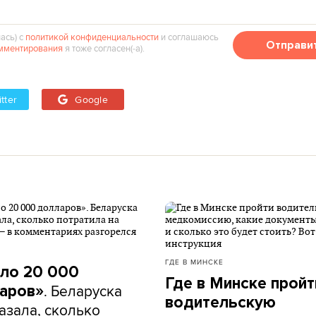
ась) с
политикой конфиденциальности
и соглашаюсь
Отправи
мментирования
я тоже согласен(‑а).
tter
Google
ГДЕ В МИНСКЕ
ло 20 000
Где в Минске пройт
. Беларуска
аров»
водительскую
азала, сколько