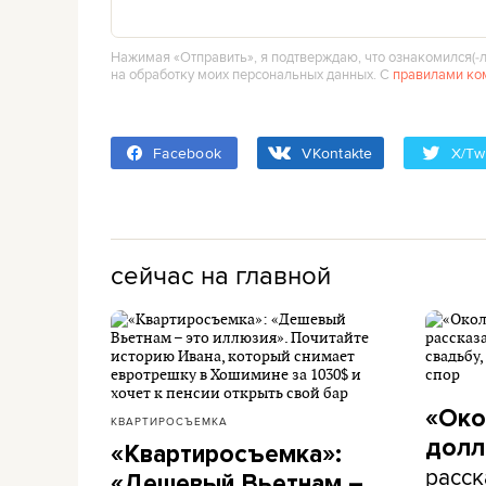
Нажимая «Отправить», я подтверждаю, что ознакомился(‑л
на обработку моих персональных данных. С
правилами ко
Facebook
VKontakte
X/Twi
сейчас на главной
«Око
КВАРТИРОСЪЕМКА
долл
«Квартиросъемка»:
расск
«Дешевый Вьетнам –