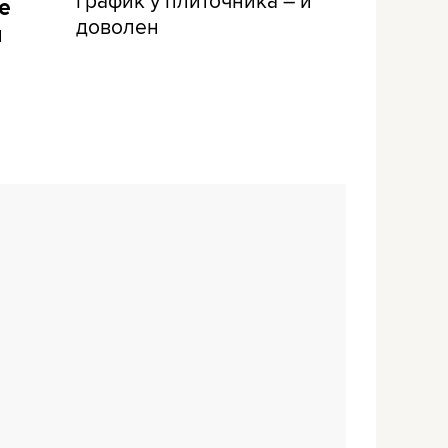
е
доволен
и