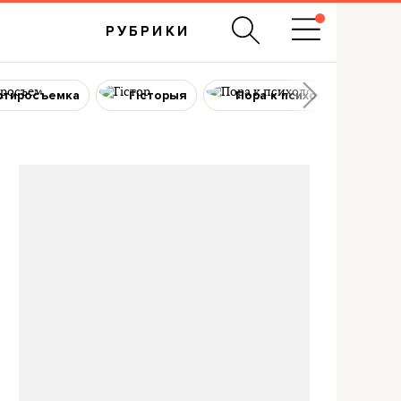
РУБРИКИ
ртиросъемка
Гісторыя
Пора к психологу