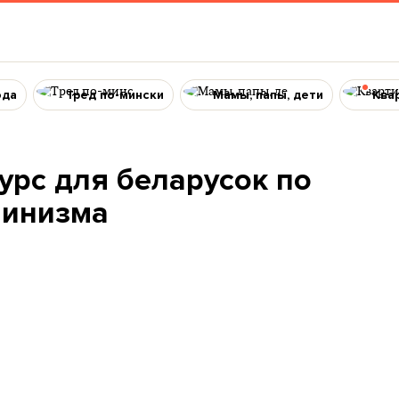
ода
Тред по-мински
Мамы, папы, дети
Ква
урс для беларусок по
минизма