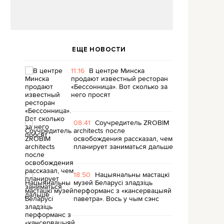
ЕЩЕ НОВОСТИ
11:16
В центре Минска
продают известный ресторан
«Бессонница». Вот сколько за
него просят
08:41
Соучредитель ZROBIM
architects после
освобождения рассказал, чем
планирует заниматься дальше
18:50
Нацыянальны мастацкі
музей Беларусі зладзіць
перформанс з «кансервацыяй
паветра». Вось у чым сэнс