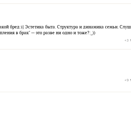
кой бред:(( Эстетика быта. Структура и динамика семьи. Слуш
ления в брак" — это разве ни одно и тоже?:_))
+3
+9