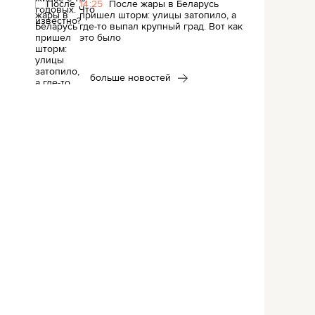
14:25
После жары в Беларусь
пришел шторм: улицы затопило, а
где-то выпал крупный град. Вот как
это было
больше новостей
в