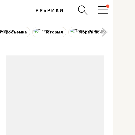
РУБРИКИ
ртиросъемка
Гісторыя
Пора к психологу