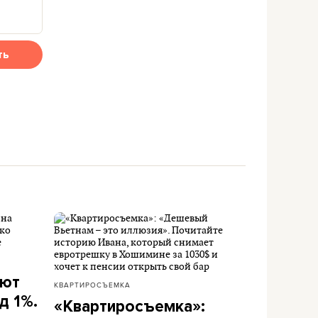
ть
ают
КВАРТИРОСЪЕМКА
д 1%.
«Квартиросъемка»: