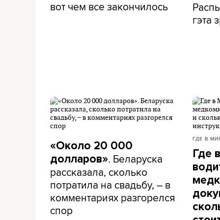
вот чем все закончилось
Распы
гэта з
ГДЕ В МИ
«Около 20 000
Где 
. Беларуска
долларов»
води
рассказала, сколько
медк
потратила на свадьбу, – в
доку
комментариях разгорелся
скол
спор