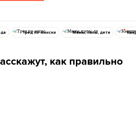
ода
Тред по-мински
Мамы, папы, дети
Ква
асскажут, как правильно