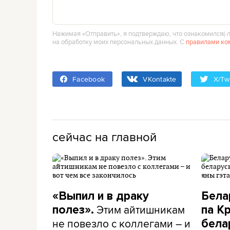
Нажимая «Отправить», я подтверждаю, что ознакомился(‑л
на обработку моих персональных данных. С
правилами ко
Facebook
VKontakte
X/Twi
сейчас на главной
«Выпил и в драку
Бела
Этим айтишникам
полез».
па К
не повезло с коллегами – и
бела