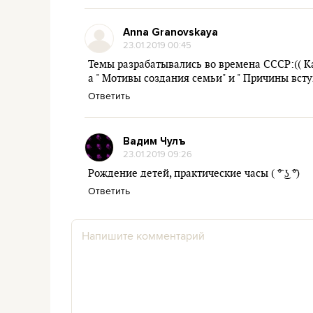
Anna Granovskaya
23.01.2019 00:45
Темы разрабатывались во времена СССР:(( Ка
а " Мотивы создания семьи" и " Причины вступ
Ответить
Вадим Чулъ
23.01.2019 09:26
Рождение детей, практические часы ( ͡° ͜ʖ ͡°)
Ответить