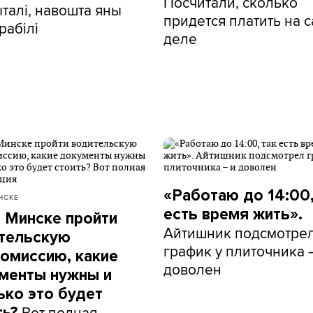
Посчитали, сколько
талі, навошта яны
придется платить на 
рабілі
деле
«Работаю до 14:00,
НСКЕ
есть время жить».
в Минске пройти
Айтишник подсмотре
тельскую
график у плиточника 
омиссию, какие
доволен
менты нужны и
ько это будет
Вот полная