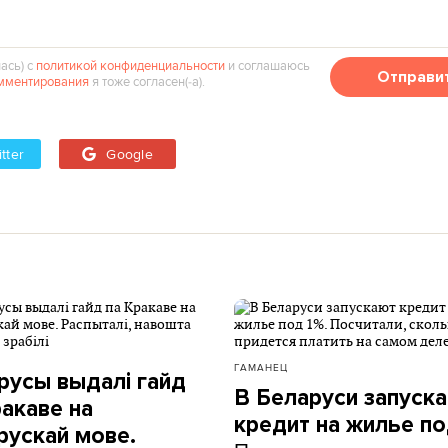
ась) с
политикой конфиденциальности
и соглашаюсь
Отправи
мментирования
я тоже согласен(‑а).
tter
Google
ГАМАНЕЦ
русы выдалі гайд
В Беларуси запуск
ракаве на
кредит на жилье по
рускай мове.