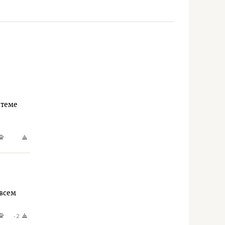
 теме
 всем
-2