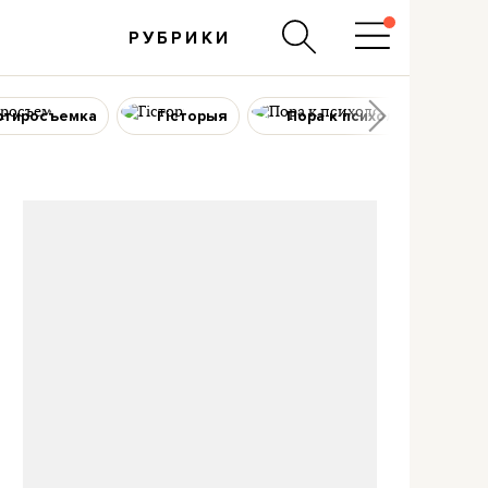
РУБРИКИ
ртиросъемка
Гісторыя
Пора к психологу