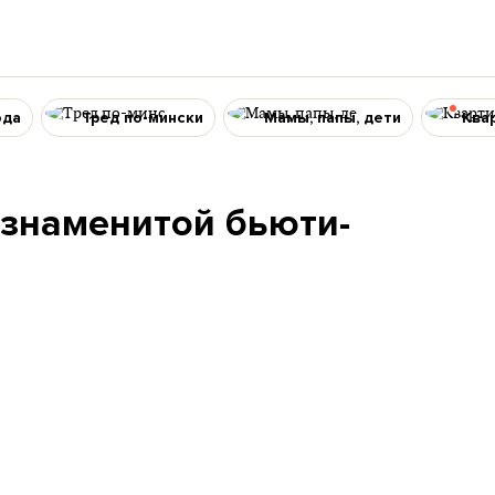
ода
Тред по-мински
Мамы, папы, дети
Ква
 знаменитой бьюти-