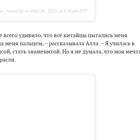
lise_moon23)
on
Dec 25, 2018 at 9:42pm PST
ше всего удивило, что все китайцы пытались меня
 меня пальцем, – рассказывала Алла. – Я училась в
ой, стать знаменитой. Но я не думала, что моя мечт
расли.