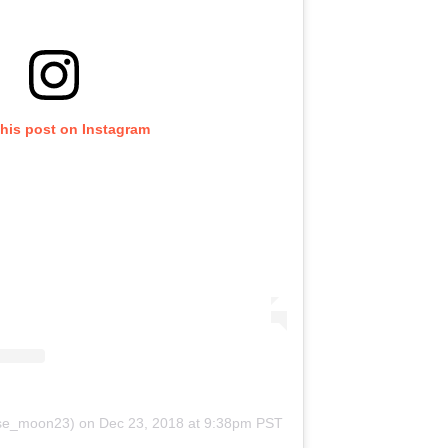
this post on Instagram
lise_moon23)
on
Dec 23, 2018 at 9:38pm PST