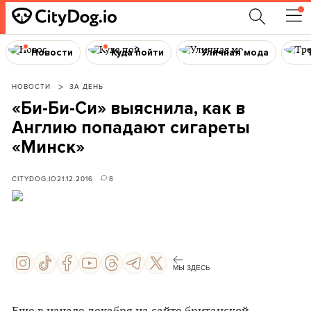
Новости
Куда пойти
Уличная мода
НОВОСТИ
ЗА ДЕНЬ
«Би-Би-Си» выяснила, как в
Англию попадают сигареты
«Минск»
CITYDOG.IO
21.12.2016
8
МЫ ЗДЕСЬ