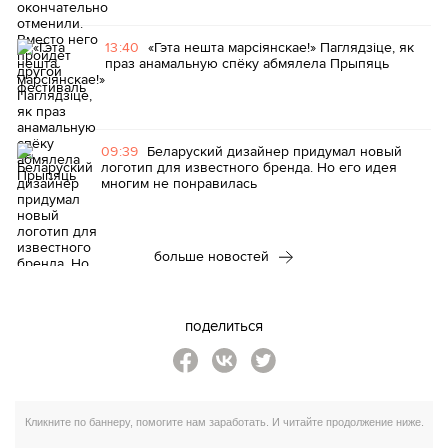
13:40
«Гэта нешта марсіянскае!» Паглядзіце, як
праз анамальную спёку абмялела Прыпяць
09:39
Беларуский дизайнер придумал новый
логотип для известного бренда. Но его идея
многим не понравилась
больше новостей
поделиться