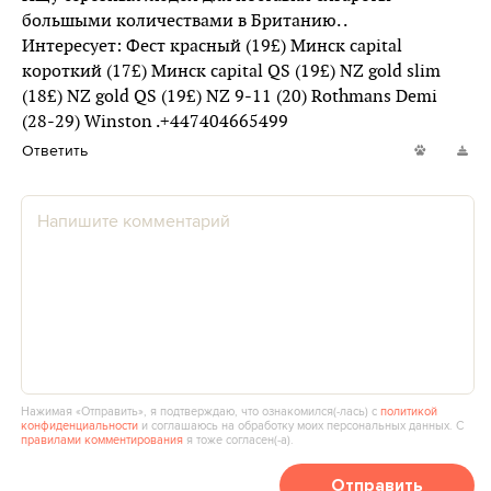
большыми количествами в Британию. .
Интересует: Фест красный (19£) Минск capital
короткий (17£) Минск capital QS (19£) NZ gold slim
(18£) NZ gold QS (19£) NZ 9-11 (20) Rothmans Demi
(28-29) Winston .+447404665499
Ответить
Нажимая «Отправить», я подтверждаю, что ознакомился(‑лась) с
политикой
конфиденциальности
и соглашаюсь на обработку моих персональных данных. С
правилами комментирования
я тоже согласен(‑а).
Отправить