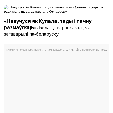
«Навучуся як Купала, тады і пачну
Беларусы расказалі, як
размаўляць».
загаварылі па-беларуску