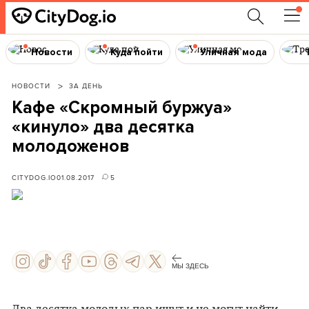
Новости
Куда пойти
Уличная мода
НОВОСТИ
ЗА ДЕНЬ
Кафе «Скромный буржуа»
«кинуло» два десятка
молодоженов
CITYDOG.IO
01.08.2017
5
МЫ ЗДЕСЬ