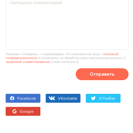
Нажимая «Отправить», я подтверждаю, что ознакомился(‑лась) с
политикой
конфиденциальности
и соглашаюсь на обработку моих персональных данных. С
правилами комментирования
я тоже согласен(‑а).
Отправить
Facebook
VKontakte
X/Twitter
Google