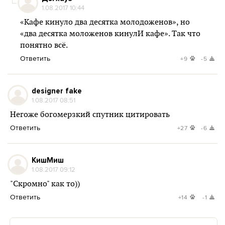
1.08.2017 10:44
«Кафе кинуло два десятка молодоженов», но
«два десятка моложенов кинулИ кафе». Так что
понятно всё.
Ответить
+9
-5
designer fake
1.08.2017 08:51
Негоже богомерзкий спутник цитировать
Ответить
+27
-6
КишМиш
1.08.2017 09:12
"Скромно" как то))
Ответить
+14
-1