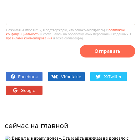
Нажимая «Отправить», я подтверждаю, что ознакомился(‑лась) с
политикой
конфиденциальности
и соглашаюсь на обработку моих персональных данных. С
правилами комментирования
я тоже согласен(‑а).
Отправить
Facebook
VKontakte
X/Twitter
Google
сейчас на главной