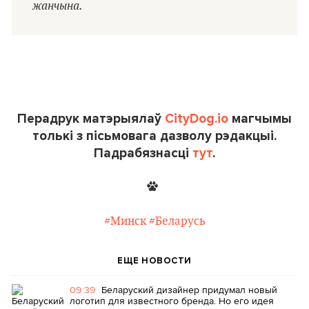
жанчына.
Перадрук матэрыялаў
CityDog.io
магчымы
толькі з пісьмовага дазволу рэдакцыі.
Падрабязнасці
тут
.
#Минск
#Беларусь
ЕЩЕ НОВОСТИ
09:39
Беларуский дизайнер придумал новый
логотип для известного бренда. Но его идея