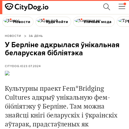
Новости
Куда пойти
Уличная мода
НОВОСТИ
ЗА ДЕНЬ
У Берліне адкрылася ўнікальная
беларуская бібліятэка
CITYDOG.IO
23.07.2024
Культурны праект Fem*Bridging
Cultures адкрыў унікальную фем-
бібліятэку ў Берліне. Там можна
знайсці кнігі беларускіх і ўкраінскіх
аўтарак, прадстаўленых як