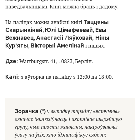
наведвальніцамі. Кнігі можна браць і дадому.
Таццяны
На паліцах можна знайсці кнігі
Скарынкінай
Юлі Цімафеевай
Евы
,
,
Вежнавец
Анастасіі Ляўковай
Ніны
,
,
Кур’яты
Вікторыі Амелінай
,
і іншых.
Дзе
: Wartburgstr. 41, 10823, Берлiн.
Калі
: з аўторка па пятніцу з 12:00 да 18:00.
Зорачка (*)
у выпадку тэрміну «жанчыны»
азначае інклюзіўнасць і ахоплівае шырэйшую
групу, чым проста жанчыны, накіроўваючы
ўвагу на ўсіх, хто ідэнтыфікуе сябе як