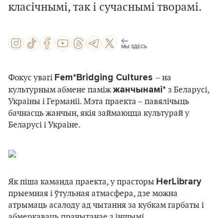
класічнымі, так і сучаснымі творамі.
МЫ ЗДЕСЬ
Fem*Bridging Cultures
Фокус увагі
– на
жанчынамі*
культурным абмене паміж
з Беларусі,
Украіны і Германіі. Мэта праекта – павялічыць
бачнасць жанчын, якія займаюцца культурай у
Беларусі і Украіне.
HerLibrary
Як піша каманда праекта, у прасторы
прыемная і ўтульная атмасфера, дзе можна
атрымаць асалоду ад чытання за кубкам гарбаты і
абмеркаваць прачытанае з іншымі