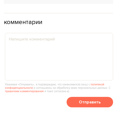
комментарии
Нажимая «Отправить», я подтверждаю, что ознакомился(‑лась) с
политикой
конфиденциальности
и соглашаюсь на обработку моих персональных данных. С
правилами комментирования
я тоже согласен(‑а).
Отправить