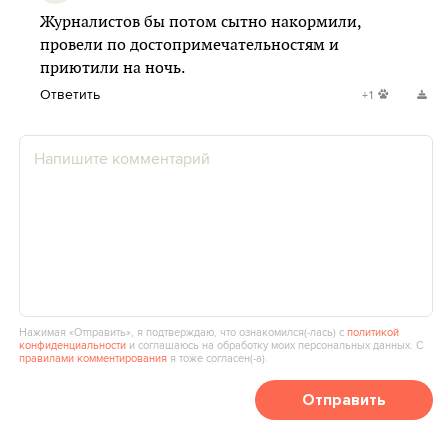
Журналистов бы потом сытно накормили,
провели по достопримечательностям и
приютили на ночь.
Ответить
+1
Нажимая «Отправить», я подтверждаю, что ознакомился(‑лась) с
политикой
конфиденциальности
и соглашаюсь на обработку моих персональных данных. С
правилами комментирования
я тоже согласен(‑а).
Отправить