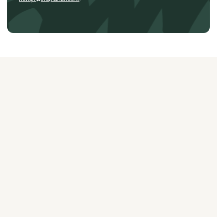
О ЖУРНАЛЕ
РЕКЛАМОДАТЕЛЯМ
ВАКАНСИИ
ОРГАНИЗАТОРАМ
МЕРОПРИЯТИЙ
ПРАВОВАЯ ИНФОРМАЦИЯ
ПОЛИТИКА
КОНФИДЕНЦИАЛЬНОСТИ