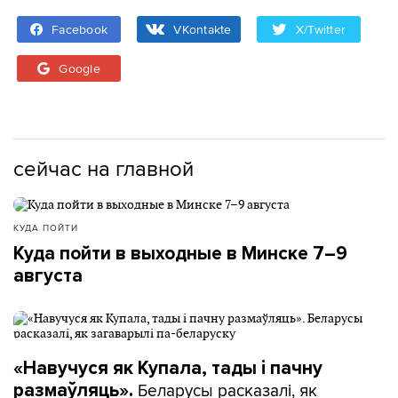
Facebook
VKontakte
X/Twitter
Google
сейчас на главной
КУДА ПОЙТИ
Куда пойти в выходные в Минске 7–9
августа
«Навучуся як Купала, тады і пачну
Беларусы расказалі, як
размаўляць».