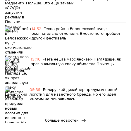
Польше. Это еще зачем?
14:52
Техно-рейв в Беловежской пуще
окончательно отменили. Вместо него пройдет
другой фестиваль
13:40
«Гэта нешта марсіянскае!» Паглядзіце, як
праз анамальную спёку абмялела Прыпяць
09:39
Беларуский дизайнер придумал новый
логотип для известного бренда. Но его идея
многим не понравилась
больше новостей