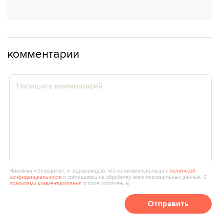
комментарии
Нажимая «Отправить», я подтверждаю, что ознакомился(‑лась) с
политикой
конфиденциальности
и соглашаюсь на обработку моих персональных данных. С
правилами комментирования
я тоже согласен(‑а).
Отправить